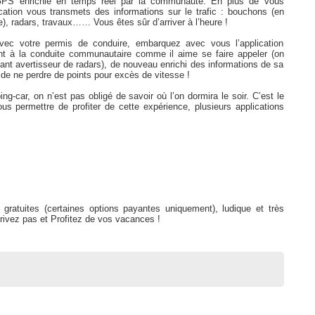
 GPS enrichie en temps réel par la communauté. En plus de vous
ication vous transmets des informations sur le trafic : bouchons (en
), radars, travaux…… Vous êtes sûr d’arriver à l’heure !
vec votre permis de conduire, embarquez avec vous l’application
nt à la conduite communautaire comme il aime se faire appeler (on
isant avertisseur de radars), de nouveau enrichi des informations de sa
e ne perdre de points pour excès de vitesse !
g-car, on n’est pas obligé de savoir où l’on dormira le soir. C’est le
us permettre de profiter de cette expérience, plusieurs applications
Caramaps
 gratuites (certaines options payantes uniquement), ludique et très
privez pas et Profitez de vos vacances !