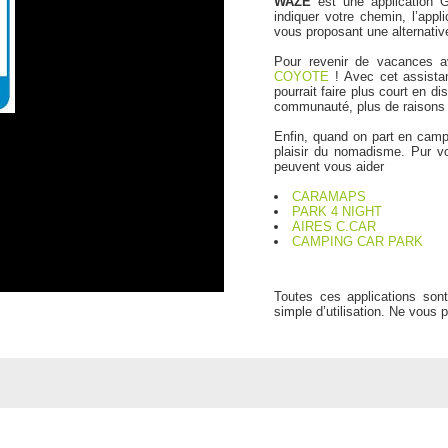
WAZE
est une application
indiquer votre chemin, l’appl
vous proposant une alternative
Pour revenir de vacances a
COYOTE
! Avec cet assista
pourrait faire plus court en d
communauté, plus de raisons d
Enfin, quand on part en campin
plaisir du nomadisme. Pur vo
peuvent vous aider
CARAMAPS
PARK 4 NIGHT
AIRES C.CAR
CAMPING CAR PARK
Toutes ces applications sont
simple d’utilisation. Ne vous 