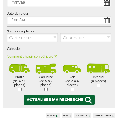
Date de retour
Nombre de places
Carte grise
Couchage
Véhicule
(comment choisir son véhicule ?)
Profilé
Capucine
Van
Intégral
(de 4 à 6
(de 5 à 7
(de 2 à 4
(4 places)
places)
places)
places)
ACTUALISER MA RECHERCHE
PLACES
PRIX
PROXIMITE
NOTE MOYENNE