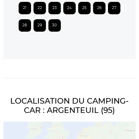
21
22
23
24
25
26
27
28
29
30
LOCALISATION DU CAMPING-
CAR : ARGENTEUIL (95)