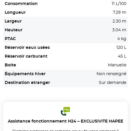
Consommation
11 L/100
Longueur
7.29 m
Largeur
2.30 m
Hauteur
3.04 m
PTAC
4 kg
Réservoir eaux usées
120 L
Réservoir carburant
45 L
Boite
Manuelle
Équipements hiver
Non renseigné
Destination etranger
Sur demande
Assistance fonctionnement H24 – EXCLUSIVITE HAPEE