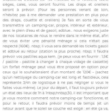
sièges, cales, vous seront fournis. Les draps et oreillers
seront à prévoir. (Pour les personnes venant de loin,
n’hésitez pas à me demander une prestation en plus pour
des draps, couette et oreillers) Je fais en sorte de vous
transmettre un camping-car, propre, intérieur et extérieur,
avec le plein d’eau et de gasoil, adblue... nous exigeons juste
de nos locataires de nous le rendre dans le même état, afin
de vous éviter une pénalité ménage si cela n’était pas
respecté (160€). nbsp; Il vous sera demandé les tickets gasoil
et adblue au retour (station la plus proche). nbsp; Il faudra
prévoir vos pastilles aqua kem. (je peux vous en fournir : 1,5€
/ pastille - pastille à changer à chaque vidage de cassette)
Un forfait ménage peut vous être proposé en option pour
ceux qui le souhaiteraient d’un montant de 120€ - (sachez
qu’un nettoyage du camping-car est long et fastidieux, cela
représente 3/4h de logistique à ne pas négliger si vous le
faites vous-même). Le jour du départ, il faut toujours prévoir
un état des lieux de 1h à 1nbsp;hnbsp;30, il est important que
je vous montre comment notre camping-car fonctionne, et
pour le retour, il faudra prévoir moins de temps (et un
retour avant que le soleil se couche est exigé : en été ça va,