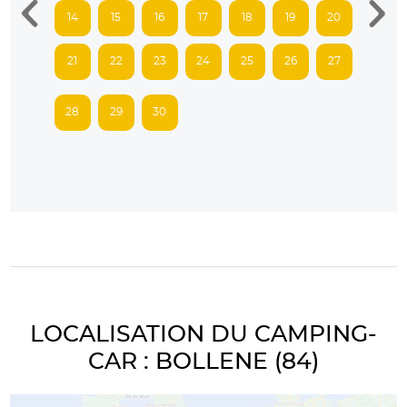
14
15
16
17
18
19
20
21
22
23
24
25
26
27
28
29
30
LOCALISATION DU CAMPING-
CAR : BOLLENE (84)