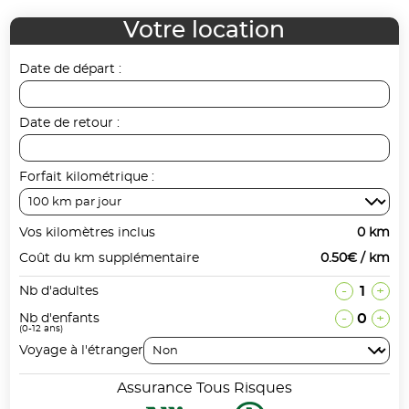
Votre location
Date de départ :
Date de retour :
Forfait kilométrique :
Vos kilomètres inclus
0 km
Coût du km supplémentaire
0.50€ / km
-
1
+
Nb d'adultes
-
0
+
Nb d'enfants
(0-12 ans)
Voyage à l'étranger
Assurance Tous Risques