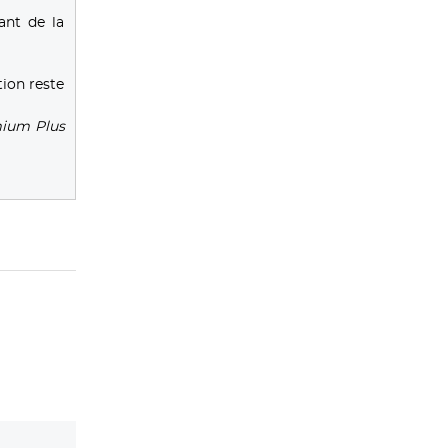
ant de la
tion reste
mium Plus