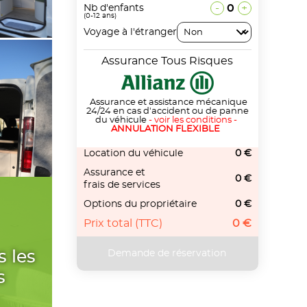
-
0
+
Nb d'enfants
(0-12 ans)
Voyage à l'étranger
Assurance Tous Risques
Assurance et assistance mécanique
24/24 en cas d'accident ou de panne
du véhicule
-
voir les conditions
-
ANNULATION FLEXIBLE
Location du véhicule
0 €
Assurance et
0 €
frais de services
Options du propriétaire
0 €
Prix total (TTC)
0 €
s les
s