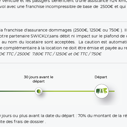
 véhicule et les passgers bénéficient d'une assistance h24 km0
ol avec une franchise incompressible de base de 2500€ et qui 
la franchise d'assurance dommages (2500€, 1250€ ou 750€ ). Il
notre partenaire SWICKLY,sans débit ni impact sur le plafond de
es au nom du locataire sont acceptées. La caution est automa
e complémentaire à la location ne doit être émise et payée au re
30€ TTC / 2500€ 7.80€ TTC / 1250€ et 0€ TTC / 750€
ours ou plus avant la date du départ : 70% du montant de la ré
e des frais de dossier .