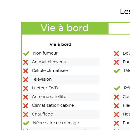
Le
Vie à bord
Vie à bord
Non fumeur
Bou
Animal bienvenu
Pan
Cellule climatisée
Pil
Télévision
Lecteur DVD
Réf
Antenne satellite
Con
Climatisation cabine
Pla
Chauffage
Hot
Nécessaire de ménage
Fou