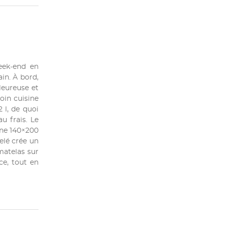
eek‑end en
in. À bord,
leureuse et
oin cuisine
 l, de quoi
u frais. Le
gne 140×200
elé crée un
matelas sur
ce, tout en