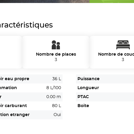
ractéristiques
Nombre de places
Nombre de cou
3
3
ir eau propre
36 L
Puissance
mmation
8 L/100
Longueur
r
0.00 m
PTAC
ir carburant
80 L
Boite
tion etranger
Oui