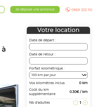
Je dépose une annonce
0969 325 110
Votre location
Date de départ :
 à
Date de retour :
Forfait kilométrique :
Vos kilomètres inclus
0 km
Coût du km
0.30€ / km
supplémentaire
-
1
+
Nb d'adultes