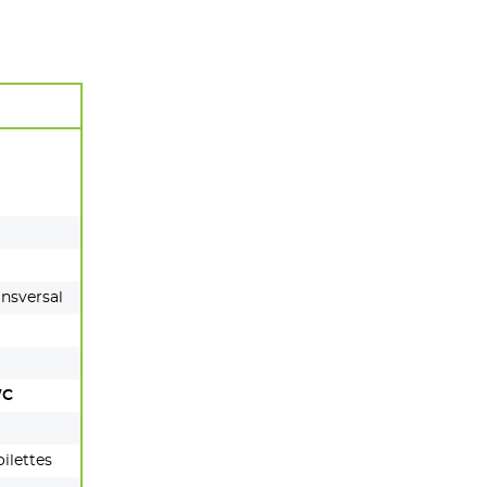
ansversal
WC
ilettes