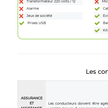
Transformateur 220 volts / 12
Mic
Alarme
Caf
Jeux de société
Evi
Prises USB
Bat
Kit
Les con
ASSURANCE
ET
Les conducteurs doivent être agé