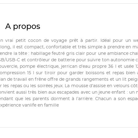
A propos
n vrai petit cocon de voyage prêt à partir. Idéal pour un w
long, il est compact, confortable et très simple à prendre en ma
endre la tête : habillage feutré gris clair pour une ambiance cha
USB/USB‑C et contrôleur de batterie pour suivre ton autonomie c
vercle, pompe électrique, jerrican d’eau propre 36 l et usée 12
 compression 15 l sur tiroir pour garder boissons et repas bien a
an de travail en frêne offre de grands rangements et un lit pei
 les repas ou les soirées jeux. La mousse d’assise en velours côt
convient aussi très bien aux escapades avec un jeune enfant : un 
dant que les parents dorment à l’arrière. Chacun a son espa
xpérience vanlife en famille