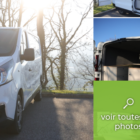
voir toute
photo