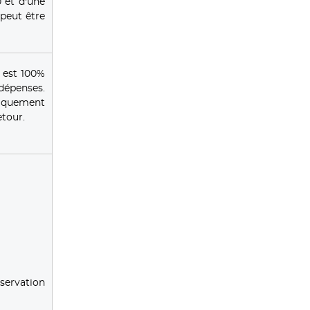
 et d'une
peut être
 est 100%
 dépenses.
tiquement
tour.
servation