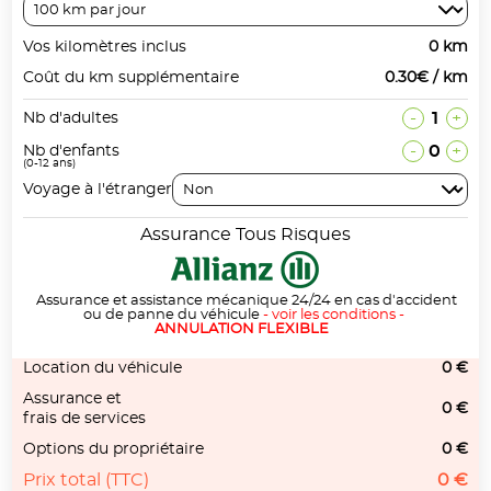
Vos kilomètres inclus
0 km
Coût du km supplémentaire
0.30€ / km
-
1
+
Nb d'adultes
-
0
+
Nb d'enfants
(0-12 ans)
Voyage à l'étranger
Assurance Tous Risques
Assurance et assistance mécanique 24/24 en cas d'accident
ou de panne du véhicule
-
voir les conditions
-
ANNULATION FLEXIBLE
Location du véhicule
0 €
Assurance et
0 €
frais de services
Options du propriétaire
0 €
Prix total (TTC)
0 €