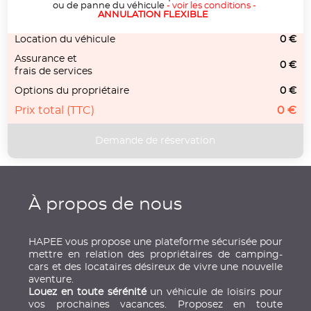
ou de panne du véhicule
-
voir les conditions
-
ANNULATION FLEXIBLE
Location du véhicule
0 €
Assurance et
0 €
frais de services
Options du propriétaire
0 €
Prix total (TTC)
0 €
À propos de nous
HAPEE vous propose une plateforme sécurisée pour
mettre en relation des propriétaires de camping-
cars et des locataires désireux de vivre une nouvelle
aventure.
Louez en toute sérénité
un véhicule de loisirs pour
vos prochaines vacances. Proposez en toute