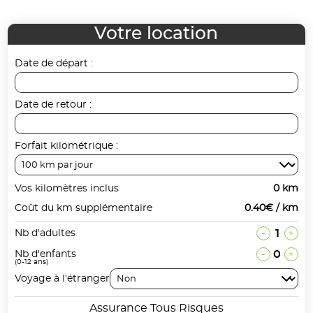
Votre location
Date de départ :
Date de retour :
Forfait kilométrique :
Vos kilomètres inclus
0 km
Coût du km supplémentaire
0.40€ / km
-
1
+
Nb d'adultes
-
0
+
Nb d'enfants
(0-12 ans)
Voyage à l'étranger
Assurance Tous Risques