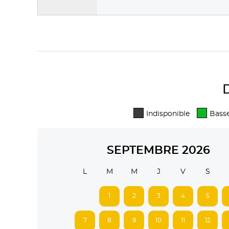
D
Indisponible
Basse
SEPTEMBRE 2026
L
M
M
J
V
S
1
2
3
4
5
7
8
9
10
11
12