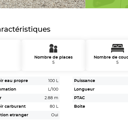
ractéristiques
Nombre de places
Nombre de cou
5
5
ir eau propre
100 L
Puissance
mmation
L/100
Longueur
r
2.88 m
PTAC
ir carburant
80 L
Boite
tion etranger
Oui