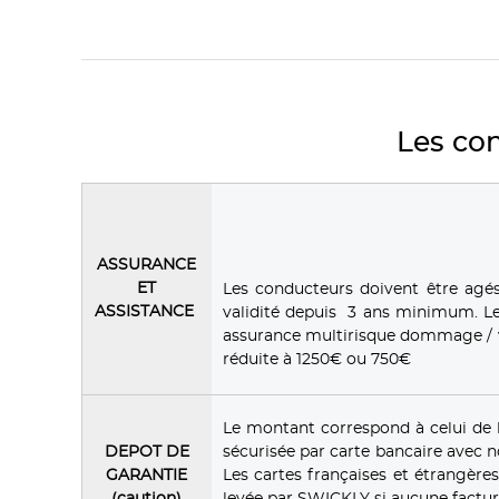
Les con
ASSURANCE
ET
Les conducteurs doivent être agé
ASSISTANCE
validité depuis 3 ans minimum. Le
assurance multirisque dommage / v
réduite à 1250€ ou 750€
Le montant correspond à celui de 
DEPOT DE
sécurisée par carte bancaire avec 
GARANTIE
Les cartes françaises et étrangèr
(caution)
levée par SWICKLY si aucune factur