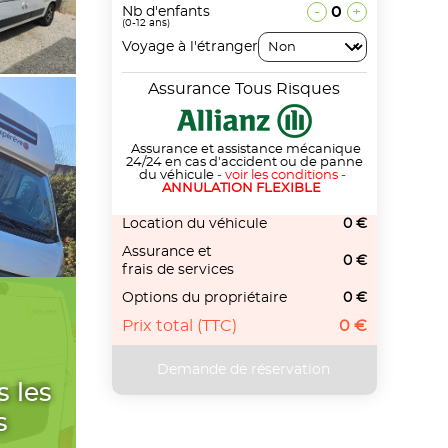
-
0
+
Nb d'enfants
(0-12 ans)
Voyage à l'étranger
Assurance Tous Risques
Assurance et assistance mécanique
24/24 en cas d'accident ou de panne
du véhicule
-
voir les conditions
-
ANNULATION FLEXIBLE
Location du véhicule
0 €
Assurance et
0 €
frais de services
Options du propriétaire
0 €
Prix total (TTC)
0 €
s les
s