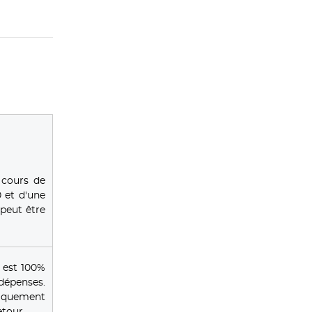
 cours de
 et d'une
peut être
 est 100%
 dépenses.
tiquement
tour.