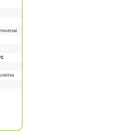
ansversal
WC
ilettes