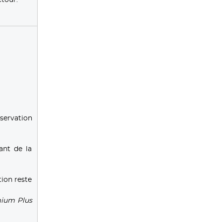
servation
ant de la
tion reste
mium Plus