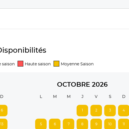
isponibilités
 saison
Haute saison
Moyenne Saison
OCTOBRE 2026
D
L
M
M
J
V
S
D
6
1
2
3
4
13
5
6
7
8
9
10
11