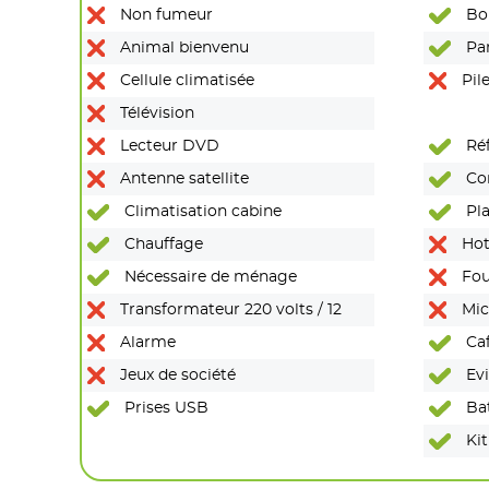
Non fumeur
Bou
Animal bienvenu
Pan
Cellule climatisée
Pile
Télévision
Lecteur DVD
Réf
Antenne satellite
Co
Climatisation cabine
Pla
Chauffage
Hot
Nécessaire de ménage
Fou
Transformateur 220 volts / 12
Mic
Alarme
Caf
Jeux de société
Evi
Prises USB
Bat
Kit