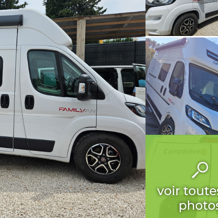
voir toute
photo