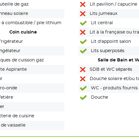
teille de gaz
Lit pavillon / capucine
neau solaire
Lits jumeaux
 à combustible / pile lithium
Lit central
Coin cuisine
Lit à la française ou tr
rigérateur
Lit d'appoint salon
ngélateur
Lits superposés
ques de cuisson gaz
Salle de Bain et 
te Aspirante
SDB et WC séparés
r
Douche solaire et/ou to
ro-onde
portables (Van)
WC - produits fournis
etière
Douche
er
terie de cuisine
 de vaisselle