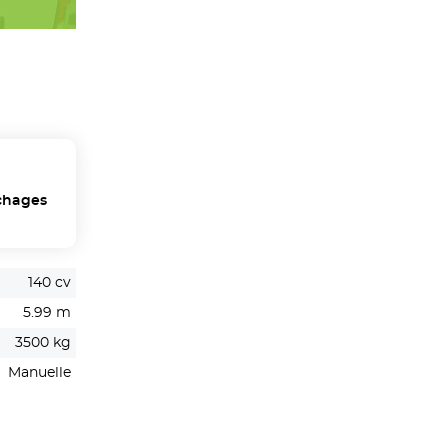
chages
140 cv
5.99 m
3500 kg
Manuelle