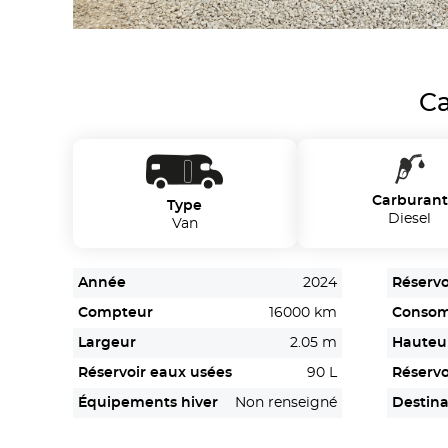
Ca
Carburant
Type
Diesel
Van
Année
2024
Réservo
Compteur
16000 km
Conso
Largeur
2.05 m
Hauteu
Réservoir eaux usées
90 L
Réservo
Équipements hiver
Non renseigné
Destina