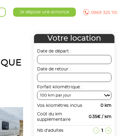
Je dépose une annonce
0969 325 110
Votre location
Date de départ :
ASQUE
Date de retour :
Forfait kilométrique :
Vos kilomètres inclus
0 km
Coût du km
0.35€ / km
supplémentaire
-
1
+
Nb d'adultes