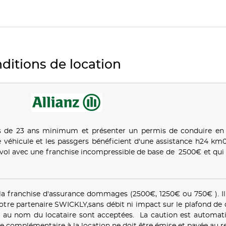
ditions de location
s de 23 ans minimum et présenter un permis de conduire en
 véhicule et les passgers bénéficient d'une assistance h24 km0
ol avec une franchise incompressible de base de 2500€ et qui 
la franchise d'assurance dommages (2500€, 1250€ ou 750€ ). Il
notre partenaire SWICKLY,sans débit ni impact sur le plafond de
es au nom du locataire sont acceptées. La caution est automa
e complémentaire à la location ne doit être émise et payée au re