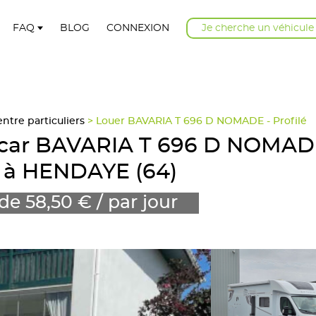
FAQ
BLOG
CONNEXION
Je cherche un véhicule
tre particuliers
> Louer BAVARIA T 696 D NOMADE - Profilé
-car BAVARIA T 696 D NOMAD
é à HENDAYE (64)
 de 58,50 € / par jour