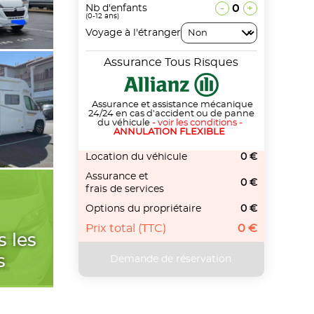
-
0
+
Nb d'enfants
(0-12 ans)
Voyage à l'étranger
Assurance Tous Risques
Assurance et assistance mécanique
24/24 en cas d'accident ou de panne
du véhicule
-
voir les conditions
-
ANNULATION FLEXIBLE
Location du véhicule
0 €
Assurance et
0 €
frais de services
Options du propriétaire
0 €
Prix total (TTC)
0 €
s les
s