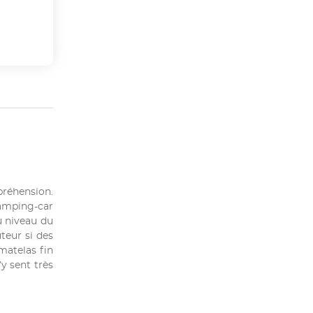
réhension.
camping-car
au niveau du
teur si des
matelas fin
y sent très