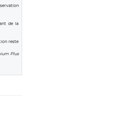
servation
ant de la
tion reste
mium Plus