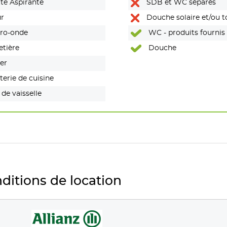
te Aspirante
SDB et WC séparés
r
Douche solaire et/ou to
ro-onde
portables (Van)
WC - produits fournis
etière
Douche
er
erie de cuisine
 de vaisselle
ditions de location