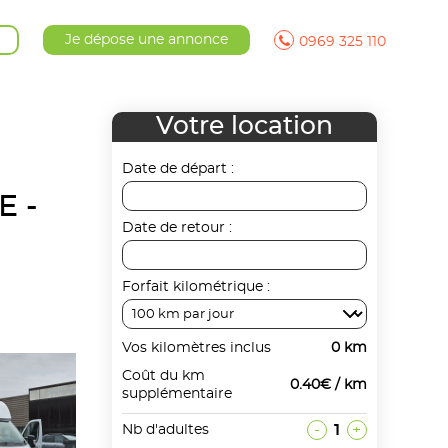
Je dépose une annonce
0969 325 110
Votre location
Date de départ :
E -
Date de retour :
Forfait kilométrique :
Vos kilomètres inclus
0 km
Coût du km
0.40€ / km
supplémentaire
-
1
+
Nb d'adultes