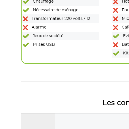
Chauffage
Hot
Nécessaire de ménage
Fou
Transformateur 220 volts / 12
Mic
Alarme
Caf
Jeux de société
Evi
Prises USB
Batt
Kit
Les con