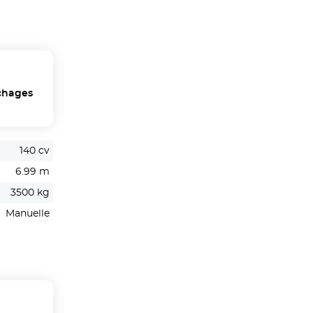
chages
140 cv
6.99 m
3500 kg
Manuelle