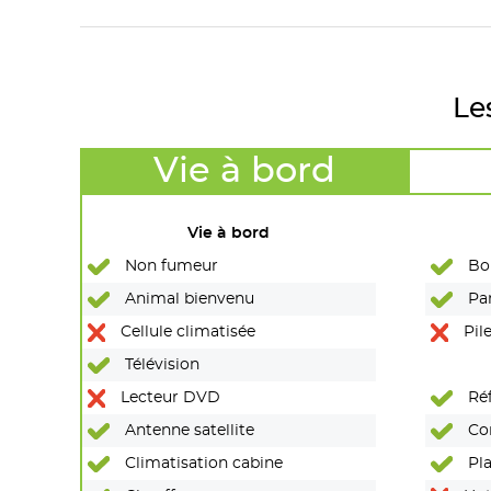
Le
Vie à bord
Vie à bord
Non fumeur
Bou
Animal bienvenu
Pan
Cellule climatisée
Pile
Télévision
Lecteur DVD
Réf
Antenne satellite
Co
Climatisation cabine
Pla