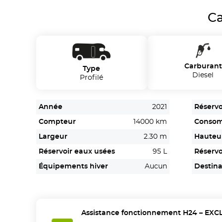
Ca
Carburant
Type
Diesel
Profilé
Année
2021
Réservo
Compteur
14000 km
Conso
Largeur
2.30 m
Hauteu
Réservoir eaux usées
95 L
Réservo
Équipements hiver
Aucun
Destina
Assistance fonctionnement H24 – EXC