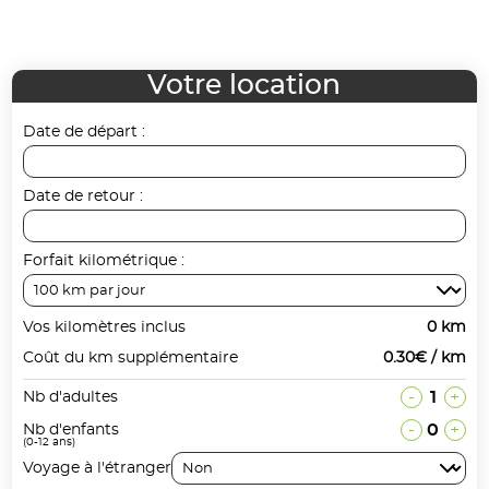
Votre location
Date de départ :
Date de retour :
Forfait kilométrique :
Vos kilomètres inclus
0 km
Coût du km supplémentaire
0.30€ / km
-
1
+
Nb d'adultes
-
0
+
Nb d'enfants
(0-12 ans)
Voyage à l'étranger