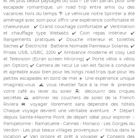
et les plus beaux paysages du Sud.✨ Le van parfait pour une
escapade romantique, un road trip entre amis ou des
vacances hors du temps.🌴 Le véhicule notre Sprinter a été
aménagé avec soin pour offrir une expérience confortable et
chaleureuse : ✔️ Grand couchage confortable ✔️ Ventillation
et chauffage type Webasto ✔️ Coin repas intérieur ✔️
Rangements pratiques ✔️ Douche interieur et toilettes
Seches ✔️ Électricité : Batterie Nomade Panneaux Solaires. ✔️
Prises USB, USBC, 220v ✔️ Ambiance moderne et cosy Led
et Television (Ecran screen Miroring) ✔️ Porte vélos 4 vélos
(en Option) ✔️ Camera de recul Le van est facile à conduire
et agréable aussi bien pour les longs road trips que pour les
petites escapades en bord de mer.☀️ Une expérience unique
Imaginez-vous :🌊 vous réveiller face à la mer ☕ prendre
votre café au lever du soleil 🏝️ découvrir des criques
secrètes 🌅 admirer les couchers de soleil de la French
Riviera 🚐 voyager librement sans dépendre des hôtels
Chaque voyage devient une véritable aventure. 📍 Départ
depuis Sainte-Maxime Point de départ idéal pour explorer :•
Pampelonne • Ramatuelle • Cannes • Monaco • Les Gorges du
Verdon • Les plus beaux villages provençaux ✅ Inclus dans la
location ✔️ Van propre et prêt à voyager ✔️ Conseils des