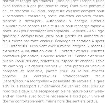
dormir et ranger ses affaires Cuisine équipée Espace cuisine
avec réchaud à gaz (bouteille fournie) Évier avec pompe à
eau et réservoir 15 L d’eau propre Kit vaisselle complet pour
2 personnes : casseroles, poêle, assiettes, couverts, tasses,
planche à découper… Autonomie & énergie Batterie
auxiliaire avec panneau solaire 100W pour recharge rapide 4
ports USB pour recharger vos appareils + 2 prises 220v Frigo
glacière à compression (idéal pour garder les aliments au
frais même par forte chaleur) Éclairage et aération 4 spots
LED intérieurs Turbo vent avec lumière intégrée, 2 modes :
extraction & insufflation d’air 🚿 Confort extérieur Toilettes
portatives (en option) Douche solaire 10 L Cabine extérieure
pliable (pour douche, toilettes ou espace de change) Table
de camping + 2 chaises pliables ✅ Infos pratiques Véhicule
compact et maniable, parfait pour les routes étroites
comme les centres-villes Stationnement facile
Départ/retour à Montpellier – possibilité de remise à la gare
TGV ou à l’aéroport sur demande Ce van est idéal pour un
road trip à deux, une escapade en pleine nature ou un week-
end en liberté, avec tout le nécessaire à bord pour vivre et
dormir confortablement, même hors des sentiers battus.