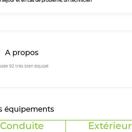
e séjour et en cas de problème, un technicien
A propos
sée 92 très bien équipé
s équipements
Conduite
Extérieur