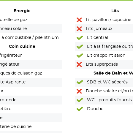
Energie
Lits
teille de gaz
Lit pavillon / capucine
neau solaire
Lits jumeaux
 à combustible / pile lithium
Lit central
Coin cuisine
Lit à la française ou t
rigérateur
Lit d'appoint salon
ngélateur
Lits superposés
ques de cuisson gaz
Salle de Bain et 
te Aspirante
SDB et WC séparés
ur
Douche solaire et/ou to
ro-onde
portables (Van)
WC - produits fournis
etière
Douche
er
erie de cuisine