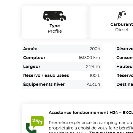
Carburant
Type
Diesel
Profilé
Année
2004
Réservo
Compteur
161300 km
Conso
Largeur
2.24 m
Hauteu
Réservoir eaux usées
100 L
Réservo
Équipements hiver
Aucun
Destina
Assistance fonctionnement H24 – EXC
Première expérience en camping-car ou
propriétaire a choisi de vous faire bénéfi