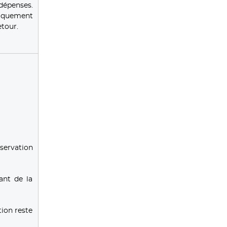
 dépenses.
tiquement
tour.
servation
ant de la
tion reste