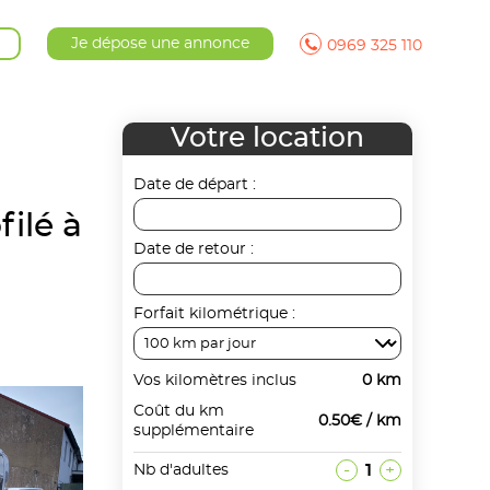
Je dépose une annonce
0969 325 110
Votre location
Date de départ :
ilé à
Date de retour :
Forfait kilométrique :
Vos kilomètres inclus
0 km
Coût du km
0.50€ / km
supplémentaire
-
1
+
Nb d'adultes