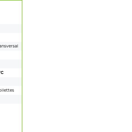
ransversal
WC
ilettes