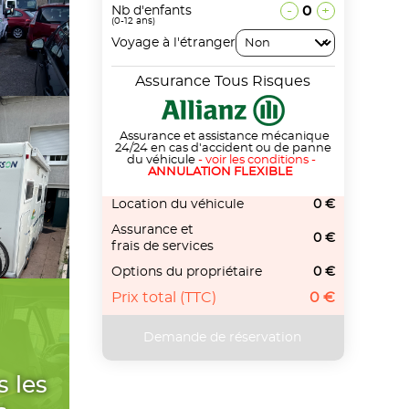
-
0
+
Nb d'enfants
(0-12 ans)
Voyage à l'étranger
Assurance Tous Risques
Assurance et assistance mécanique
24/24 en cas d'accident ou de panne
du véhicule
-
voir les conditions
-
ANNULATION FLEXIBLE
Location du véhicule
0 €
Assurance et
0 €
frais de services
Options du propriétaire
0 €
Prix total (TTC)
0 €
s les