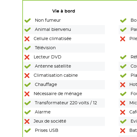
Vie à bord
Non fumeur
Bou
Animal bienvenu
Pan
Cellule climatisée
Pile
Télévision
Lecteur DVD
Réf
Antenne satellite
Co
Climatisation cabine
Pla
Chauffage
Hot
Nécessaire de ménage
Fo
Transformateur 220 volts / 12
Mic
Alarme
Caf
Jeux de société
Evi
Prises USB
Batt