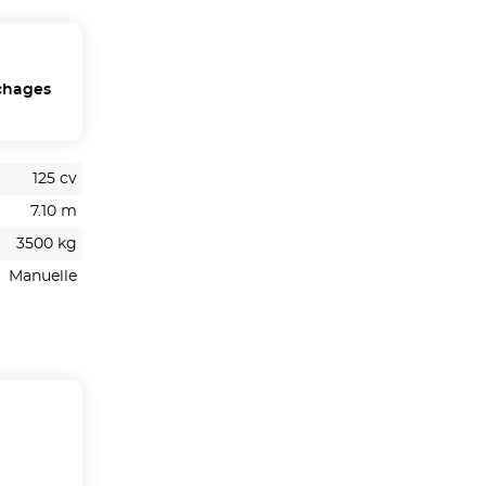
chages
125 cv
7.10 m
3500 kg
Manuelle