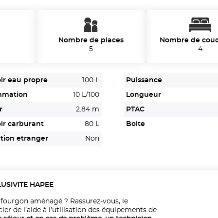
Nombre de places
Nombre de cou
5
4
ir eau propre
100 L
Puissance
mmation
10 L/100
Longueur
r
2.84 m
PTAC
ir carburant
80 L
Boite
tion etranger
Non
LUSIVITE HAPEE
 fourgon aménagé ? Rassurez-vous, le
cier de l’aide à l’utilisation des équipements de