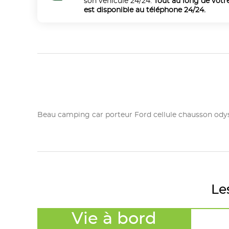
son véhicule 24/24.
Tout au long de votr
est disponible au téléphone 24/24.
Beau camping car porteur Ford cellule chausson odys
Le
Vie à bord