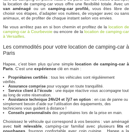
la location de camping-car vous offre une flexibilité totale. Avec un
van aménagé
ou un
camping-car profilé,
vous êtes libre de
choisir vos étapes, d’adapter vos nuitées, de voyager avec ou sans
animaux, et de profiter de chaque instant selon vos envies.
Ne vous arrêtez pas en si bon chemin et profitez de la
location de
camping-car à Courbevoie
ou encore de la
location de camping-car
à Versailles
.
Les commodités pour votre location de camping-car à
Paris
Hapee, c’est bien plus qu’une simple
location de camping-car à
Paris
. C’est une
expérience
clé en main :
Propriétaires certifiés
: tous les véhicules sont régulièrement
vérifiés.
Assurance comprise
pour voyager en toute tranquillité.
Service client à l’écoute
: une équipe réactive vous accompagne tout
au long de votre réservation.
Assistance technique 24h/24 et 7j/7 en option
: en cas de panne ou
simplement besoin d’aide sur l’utilisation des équipements, des
techniciens vous guident à distance !
Conseils personnalisés
des propriétaires lors de la prise en main.
Choisissez le véhicule qui correspond à vos besoins : van aménagé
avec
toit relevable
, camping-car familial avec plusieurs
lits
et
couchages
, fourgon confortable avec coin cuisine... Hapee a la