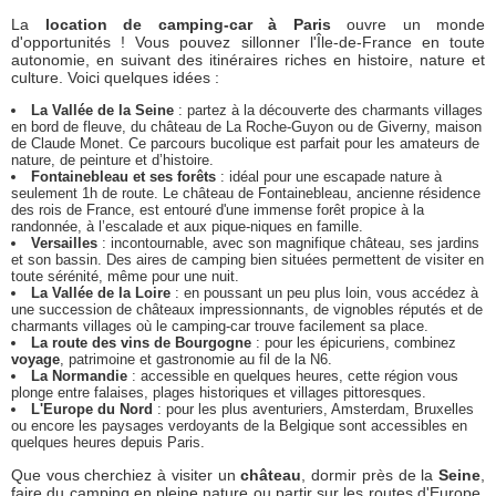
La
location de camping-car à Paris
ouvre un monde
d'opportunités ! Vous pouvez sillonner l'Île-de-France en toute
autonomie, en suivant des itinéraires riches en histoire, nature et
culture. Voici quelques idées :
La Vallée de la Seine
: partez à la découverte des charmants villages
en bord de fleuve, du château de La Roche-Guyon ou de Giverny, maison
de Claude Monet. Ce parcours bucolique est parfait pour les amateurs de
nature, de peinture et d’histoire.
Fontainebleau et ses forêts
: idéal pour une escapade nature à
seulement 1h de route. Le château de Fontainebleau, ancienne résidence
des rois de France, est entouré d'une immense forêt propice à la
randonnée, à l’escalade et aux pique-niques en famille.
Versailles
: incontournable, avec son magnifique château, ses jardins
et son bassin. Des aires de camping bien situées permettent de visiter en
toute sérénité, même pour une nuit.
La Vallée de la Loire
: en poussant un peu plus loin, vous accédez à
une succession de châteaux impressionnants, de vignobles réputés et de
charmants villages où le camping-car trouve facilement sa place.
La route des vins de Bourgogne
: pour les épicuriens, combinez
voyage
, patrimoine et gastronomie au fil de la N6.
La Normandie
: accessible en quelques heures, cette région vous
plonge entre falaises, plages historiques et villages pittoresques.
L'Europe du Nord
: pour les plus aventuriers, Amsterdam, Bruxelles
ou encore les paysages verdoyants de la Belgique sont accessibles en
quelques heures depuis Paris.
Que vous cherchiez à visiter un
château
, dormir près de la
Seine
,
faire du camping en pleine nature ou partir sur les routes d'Europe,