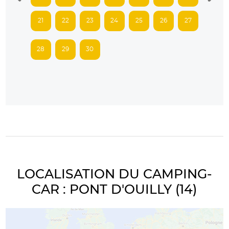
21
22
23
24
25
26
27
28
29
30
LOCALISATION DU CAMPING-
CAR : PONT D'OUILLY (14)