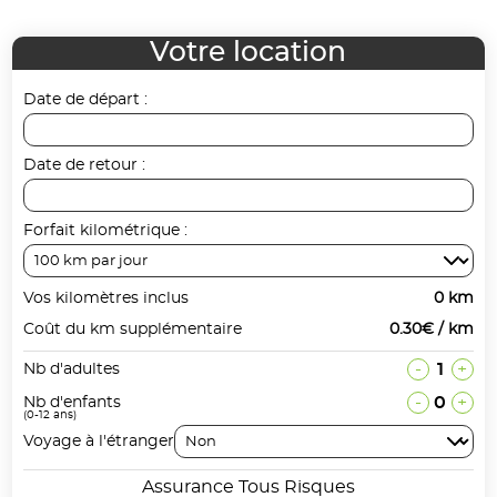
Votre location
Date de départ :
Date de retour :
Forfait kilométrique :
Vos kilomètres inclus
0 km
Coût du km supplémentaire
0.30€ / km
-
1
+
Nb d'adultes
-
0
+
Nb d'enfants
(0-12 ans)
Voyage à l'étranger
Assurance Tous Risques