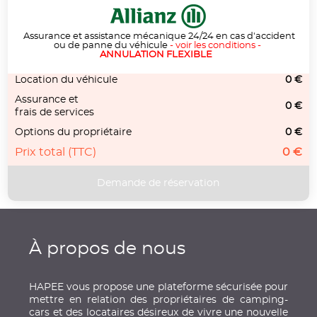
Assurance et assistance mécanique 24/24 en cas d'accident
ou de panne du véhicule
-
voir les conditions
-
ANNULATION FLEXIBLE
Location du véhicule
0 €
Assurance et
0 €
frais de services
Options du propriétaire
0 €
Prix total (TTC)
0 €
À propos de nous
HAPEE vous propose une plateforme sécurisée pour
mettre en relation des propriétaires de camping-
cars et des locataires désireux de vivre une nouvelle