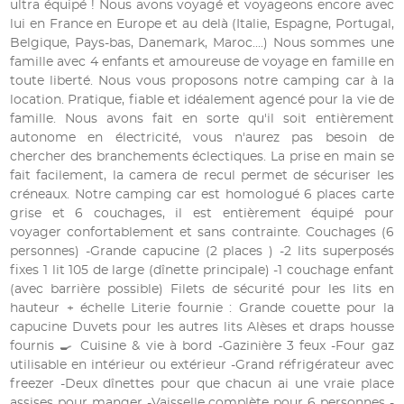
ultra équipé ! Nous avons voyagé et voyageons encore avec
lui en France en Europe et au delà (Italie, Espagne, Portugal,
Belgique, Pays-bas, Danemark, Maroc....) Nous sommes une
famille avec 4 enfants et amoureuse de voyage en famille en
toute liberté. Nous vous proposons notre camping car à la
location. Pratique, fiable et idéalement agencé pour la vie de
famille. Nous avons fait en sorte qu'il soit entièrement
autonome en électricité, vous n'aurez pas besoin de
chercher des branchements éclectiques. La prise en main se
fait facilement, la camera de recul permet de sécuriser les
créneaux. Notre camping car est homologué 6 places carte
grise et 6 couchages, il est entièrement équipé pour
voyager confortablement et sans contrainte. Couchages (6
personnes) -Grande capucine (2 places ) -2 lits superposés
fixes 1 lit 105 de large (dînette principale) -1 couchage enfant
(avec barrière possible) Filets de sécurité pour les lits en
hauteur + échelle Literie fournie : Grande couette pour la
capucine Duvets pour les autres lits Alèses et draps housse
fournis 🍳 Cuisine & vie à bord -Gazinière 3 feux -Four gaz
utilisable en intérieur ou extérieur -Grand réfrigérateur avec
freezer -Deux dînettes pour que chacun ai une vraie place
assises pour manger -Vaisselle complète pour 6 personnes -