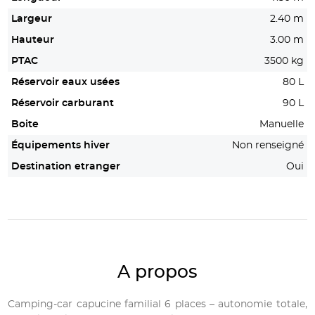
Largeur
2.40 m
Hauteur
3.00 m
PTAC
3500 kg
Réservoir eaux usées
80 L
Réservoir carburant
90 L
Boite
Manuelle
Équipements hiver
Non renseigné
Destination etranger
Oui
A propos
Camping-car capucine familial 6 places – autonomie totale,