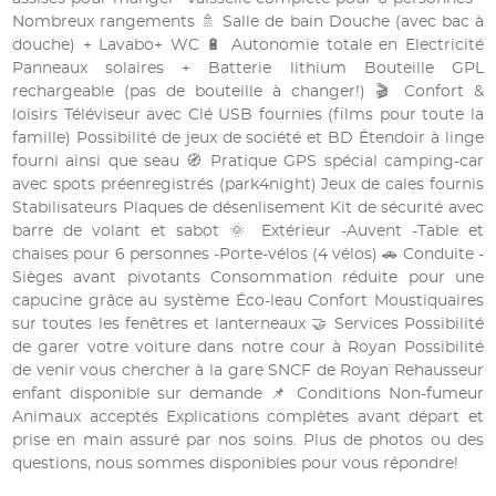
Nombreux rangements 🚿 Salle de bain Douche (avec bac à
douche) + Lavabo+ WC 🔋 Autonomie totale en Electricité
Panneaux solaires + Batterie lithium Bouteille GPL
rechargeable (pas de bouteille à changer!) 🎬 Confort &
loisirs Téléviseur avec Clé USB fournies (films pour toute la
famille) Possibilité de jeux de société et BD Étendoir à linge
fourni ainsi que seau 🧭 Pratique GPS spécial camping-car
avec spots préenregistrés (park4night) Jeux de cales fournis
Stabilisateurs Plaques de désenlisement Kit de sécurité avec
barre de volant et sabot 🌞 Extérieur -Auvent -Table et
chaises pour 6 personnes -Porte-vélos (4 vélos) 🚗 Conduite -
Sièges avant pivotants Consommation réduite pour une
capucine grâce au système Éco-leau Confort Moustiquaires
sur toutes les fenêtres et lanterneaux 🤝 Services Possibilité
de garer votre voiture dans notre cour à Royan Possibilité
de venir vous chercher à la gare SNCF de Royan Rehausseur
enfant disponible sur demande 📌 Conditions Non-fumeur
Animaux acceptés Explications complètes avant départ et
prise en main assuré par nos soins. Plus de photos ou des
questions, nous sommes disponibles pour vous répondre!