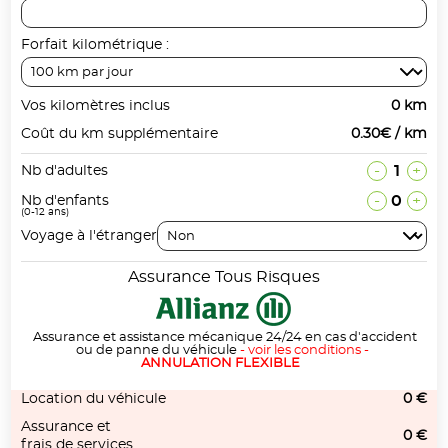
Forfait kilométrique :
Vos kilomètres inclus
0 km
Coût du km supplémentaire
0.30€ / km
-
1
+
Nb d'adultes
-
0
+
Nb d'enfants
(0-12 ans)
Voyage à l'étranger
Assurance Tous Risques
Assurance et assistance mécanique 24/24 en cas d'accident
ou de panne du véhicule
-
voir les conditions
-
ANNULATION FLEXIBLE
Location du véhicule
0 €
Assurance et
0 €
frais de services