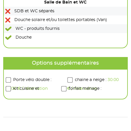
Salle de Bain et WC
SDB et WC séparés
Douche solaire et/ou toilettes portables (Van)
WC - produits fournis
Douche
Options supplémentaires
Porte vélo double :
chaine a neige :
30.00
50.00 € / réservation
kit cuisine et
€ / réservation
forfait ménage :
vaisselles :
10.00 € /
25.00 € / réservation
réservation