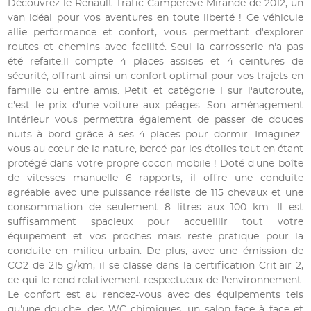
Découvrez le Renault Trafic Campereve Mirande de 2012, un
van idéal pour vos aventures en toute liberté ! Ce véhicule
allie performance et confort, vous permettant d'explorer
routes et chemins avec facilité. Seul la carrosserie n'a pas
été refaite.Il compte 4 places assises et 4 ceintures de
sécurité, offrant ainsi un confort optimal pour vos trajets en
famille ou entre amis. Petit et catégorie 1 sur l'autoroute,
c'est le prix d'une voiture aux péages. Son aménagement
intérieur vous permettra également de passer de douces
nuits à bord grâce à ses 4 places pour dormir. Imaginez-
vous au cœur de la nature, bercé par les étoiles tout en étant
protégé dans votre propre cocon mobile ! Doté d'une boîte
de vitesses manuelle 6 rapports, il offre une conduite
agréable avec une puissance réaliste de 115 chevaux et une
consommation de seulement 8 litres aux 100 km. Il est
suffisamment spacieux pour accueillir tout votre
équipement et vos proches mais reste pratique pour la
conduite en milieu urbain. De plus, avec une émission de
CO2 de 215 g/km, il se classe dans la certification Crit'air 2,
ce qui le rend relativement respectueux de l'environnement.
Le confort est au rendez-vous avec des équipements tels
qu'une douche, des WC chimiques, un salon face à face et