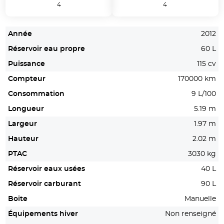
4
4
Année
2012
Réservoir eau propre
60 L
Puissance
115 cv
Compteur
170000 km
Consommation
9 L/100
Longueur
5.19 m
Largeur
1.97 m
Hauteur
2.02 m
PTAC
3030 kg
Réservoir eaux usées
40 L
Réservoir carburant
90 L
Boite
Manuelle
Équipements hiver
Non renseigné