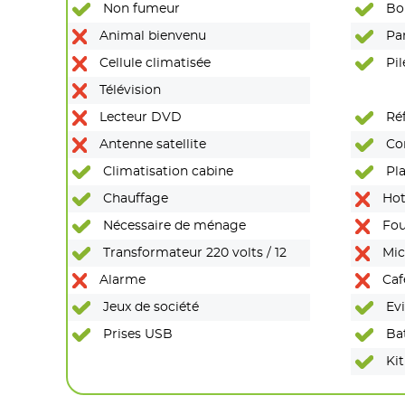
Non fumeur
Bou
Animal bienvenu
Pan
Cellule climatisée
Pil
Télévision
Lecteur DVD
Réf
Antenne satellite
Co
Climatisation cabine
Pla
Chauffage
Hot
Nécessaire de ménage
Fou
Transformateur 220 volts / 12
Mic
Alarme
Caf
Jeux de société
Evi
Prises USB
Bat
Kit