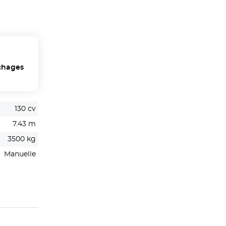
chages
130 cv
7.43 m
3500 kg
Manuelle