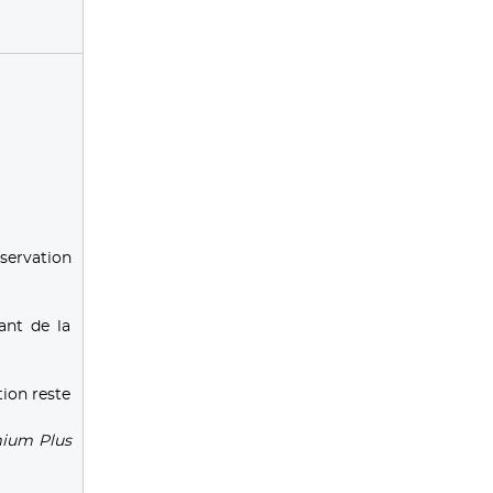
servation
ant de la
tion reste
mium Plus