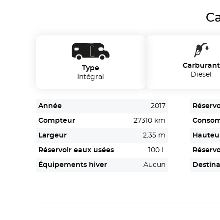
Ca
Carburant
Type
Diesel
Intégral
Année
2017
Réservo
Compteur
27310 km
Conso
Largeur
2.35 m
Hauteu
Réservoir eaux usées
100 L
Réservo
Équipements hiver
Aucun
Destina