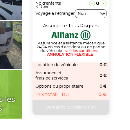
-
0
+
Nb d'enfants
(0-12 ans)
Voyage à l'étranger
Assurance Tous Risques
Assurance et assistance mécanique
24/24 en cas d'accident ou de panne
du véhicule
-
voir les conditions
-
ANNULATION FLEXIBLE
Location du véhicule
0 €
Assurance et
0 €
frais de services
Options du propriétaire
0 €
Prix total (TTC)
0 €
s les
s