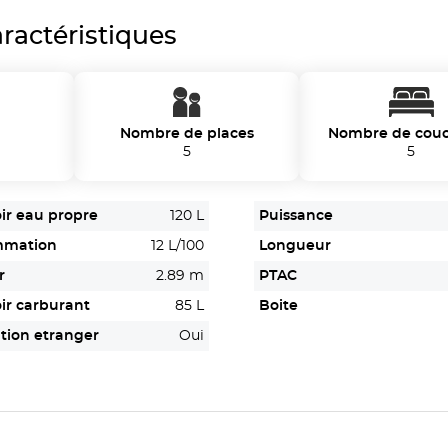
ractéristiques
Nombre de places
Nombre de cou
5
5
ir eau propre
120 L
Puissance
mmation
12 L/100
Longueur
r
2.89 m
PTAC
ir carburant
85 L
Boite
tion etranger
Oui