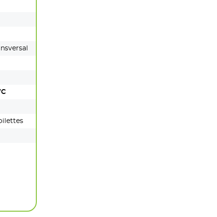
ansversal
WC
ilettes