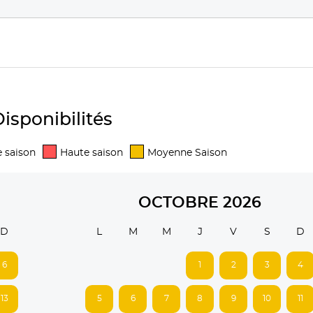
isponibilités
 saison
Haute saison
Moyenne Saison
OCTOBRE 2026
D
L
M
M
J
V
S
D
6
1
2
3
4
13
5
6
7
8
9
10
11