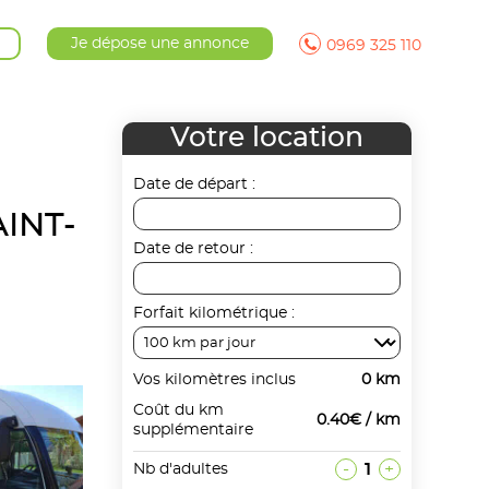
Je dépose une annonce
0969 325 110
Votre location
Date de départ :
AINT-
Date de retour :
Forfait kilométrique :
Vos kilomètres inclus
0 km
Coût du km
0.40€ / km
supplémentaire
-
1
+
Nb d'adultes