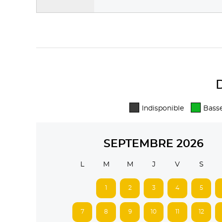
D
Indisponible
Basse
SEPTEMBRE 2026
L
M
M
J
V
S
1
2
3
4
5
7
8
9
10
11
12