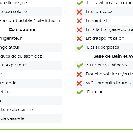
teille de gaz
Lit pavillon / capucine
neau solaire
Lits jumeaux
e à combustible / pile lithium
Lit central
Coin cuisine
Lit à la française ou tr
rigérateur
Lit d'appoint salon
ngélateur
Lits superposés
ques de cuisson gaz
Salle de Bain et 
te Aspirante
SDB et WC séparés
r
Douche solaire et/ou to
ro-onde
portables (Van)
WC - produits fournis
etière
Douche
er
terie de cuisine
 de vaisselle