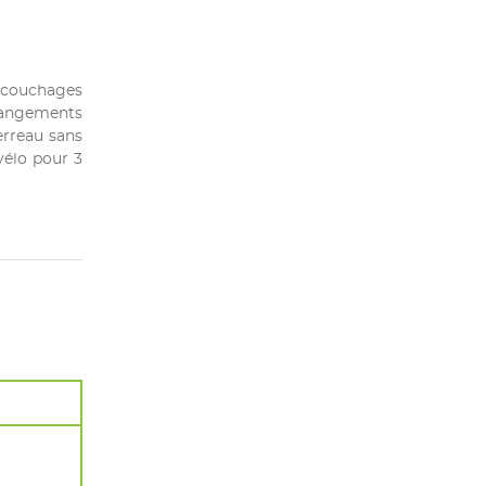
3 couchages
 rangements
erreau sans
vélo pour 3