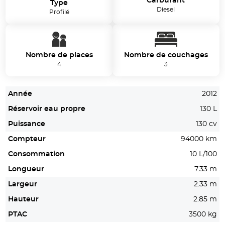
Carburant
Type
Diesel
Profilé
Nombre de places
Nombre de couchages
4
3
Année
2012
Réservoir eau propre
130 L
Puissance
130 cv
Compteur
94000 km
Consommation
10 L/100
Longueur
7.33 m
Largeur
2.33 m
Hauteur
2.85 m
PTAC
3500 kg