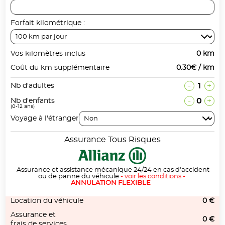
Forfait kilométrique :
Vos kilomètres inclus
0 km
Coût du km supplémentaire
0.30€ / km
-
1
+
Nb d'adultes
-
0
+
Nb d'enfants
(0-12 ans)
Voyage à l'étranger
Assurance Tous Risques
Assurance et assistance mécanique 24/24 en cas d'accident
ou de panne du véhicule
-
voir les conditions
-
ANNULATION FLEXIBLE
Location du véhicule
0 €
Assurance et
0 €
frais de services