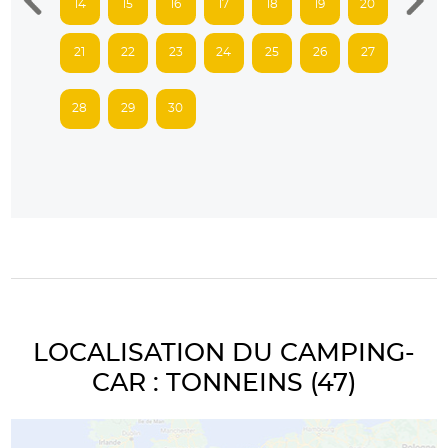
14
15
16
17
18
19
20
21
22
23
24
25
26
27
28
29
30
LOCALISATION DU CAMPING-
CAR : TONNEINS (47)