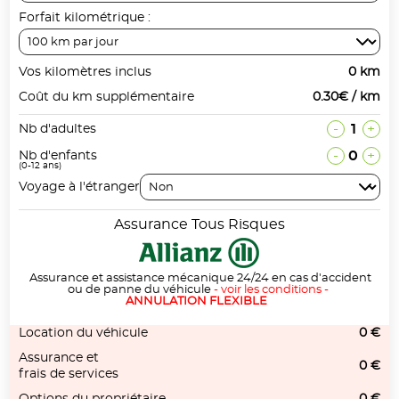
Forfait kilométrique :
Vos kilomètres inclus
0 km
Coût du km supplémentaire
0.30€ / km
-
1
+
Nb d'adultes
-
0
+
Nb d'enfants
(0-12 ans)
Voyage à l'étranger
Assurance Tous Risques
Assurance et assistance mécanique 24/24 en cas d'accident
ou de panne du véhicule
-
voir les conditions
-
ANNULATION FLEXIBLE
Location du véhicule
0 €
Assurance et
0 €
frais de services
Options du propriétaire
0 €