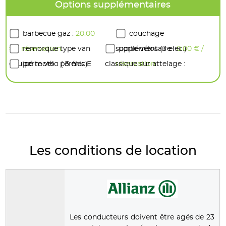
Options supplémentaires
barbecue gaz :
20.00
couchage
€ / réservation
remorque type van
supplémentaire :
porte vélos (3 elec.)
0.00 € /
équipé moto : permis E
porte vélo ( 3 élec)
classique sur attelage :
réservation
obligatoire :
pivotant latéral droite :
20.00 € /
30.00 € / jour
jour
accès à la soute sans
déchargement des velos :
50.00 € / réservation
Les conditions de location
Les conducteurs doivent être agés de 23