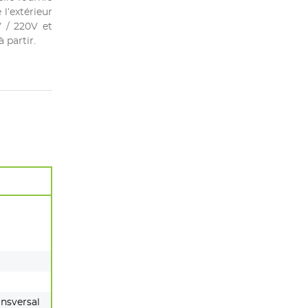
 l’extérieur
V / 220V et
 partir.
ansversal