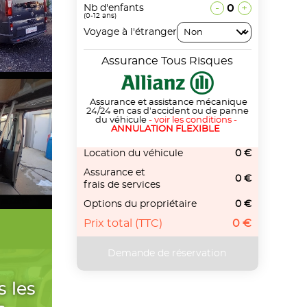
-
0
+
Nb d'enfants
(0-12 ans)
Voyage à l'étranger
Assurance Tous Risques
Assurance et assistance mécanique
24/24 en cas d'accident ou de panne
du véhicule
-
voir les conditions
-
ANNULATION FLEXIBLE
Location du véhicule
0 €
Assurance et
0 €
frais de services
Options du propriétaire
0 €
Prix total (TTC)
0 €
s les