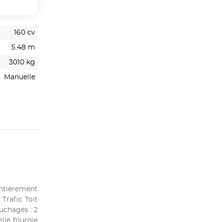
160 cv
5.48 m
3010 kg
Manuelle
entièrement
Trafic Toit
uchages : 2
lle fournie