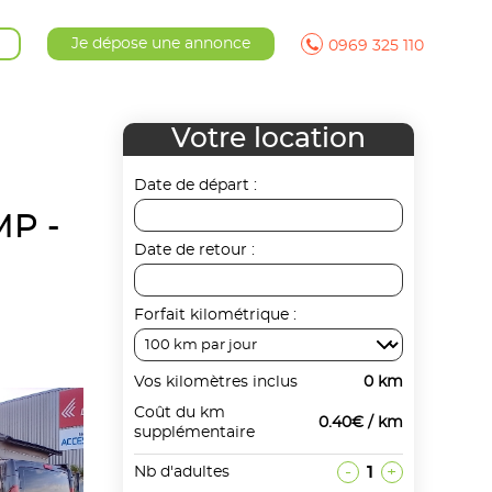
Je dépose une annonce
0969 325 110
Votre location
Date de départ :
P -
Date de retour :
Forfait kilométrique :
Vos kilomètres inclus
0 km
Coût du km
0.40€ / km
supplémentaire
-
1
+
Nb d'adultes