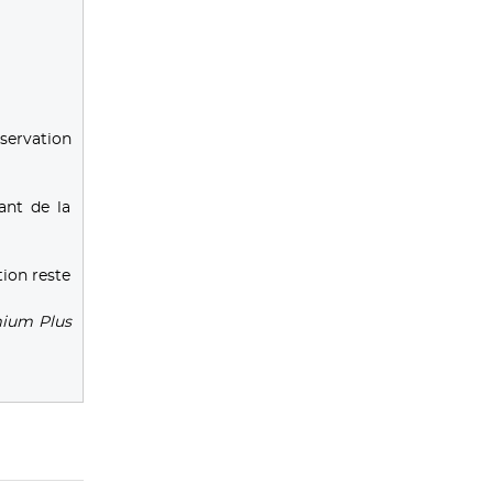
servation
ant de la
tion reste
mium Plus