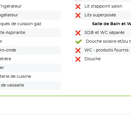
rigérateur
Lit d'appoint salon
gélateur
Lits superposés
ques de cuisson gaz
Salle de Bain et 
te Aspirante
SDB et WC séparés
r
Douche solaire et/ou t
ro-onde
portables (Van)
WC - produits fournis
etière
Douche
er
erie de cuisine
 de vaisselle