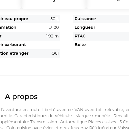
5
4
ir eau propre
50 L
Puissance
mmation
L/100
Longueur
r
1.92 m
PTAC
ir carburant
L
Boite
tion etranger
Oui
A propos
 l’aventure en toute liberté avec ce VAN avec toit relevable, 
ille. Caractéristiques du véhicule : Marque / modèle : Renault 
supplémentaire Transmission : Automatique Places assises : 5 Co
 Coin cuisine avec évier et deux feux gaz Réfrigérateur Vaisse