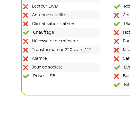
Lecteur DVD
Réf
Antenne satellite
Con
Climatisation cabine
Pla
Chauffage
Hot
Nécessaire de ménage
Fou
Transformateur 220 volts / 12
Mic
Alarme
Caf
Jeux de société
Evi
Prises USB
Batt
Kit