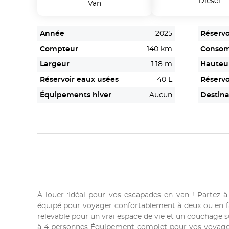
Diesel
Van
Année
2025
Réservo
Compteur
140 km
Conso
Largeur
1.18 m
Hauteu
Réservoir eaux usées
40 L
Réservo
Équipements hiver
Aucun
Destina
À louer :Idéal pour vos escapades en van ! Partez à
équipé pour voyager confortablement à deux ou en fam
relevable pour un vrai espace de vie et un couchage 
à 4 personnes Équipement complet pour vos voyages :