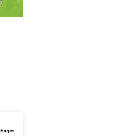
s
chages