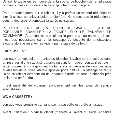
Utiliser le tuyau qui se trouve dans la soute. Le bouchon de remplissage
fermant à clef se trouve sur le flanc gauche du camping-car
Pour le branchement sur le robinet, il y a parfois un raccord réduction en
inox à utiliser ou enlever selon le diamètre Ne perdez pas la réduction si
vous la dévissez et remettez-la après utilisation.
POUR UTILISER L’EAU (EVIER, DOUCHE, LAVABO), IL FAUT AU
PREALABLE BRANCHER LA POMPE SUR LE PANNEAU DE
COMMANDE. (Attention, ne pas laisser la pompe à eau en route si cela
n’est pas nécessaire car si la soupape de sécurité de la chaudière
s’ouvre alors le réservoir se videra par le biais de celle-ci)
EAUX USEES :
Les eaux de vaisselle et sanitaires (douche, lavabo) sont stockées dans
un réservoir d’une capacité variable suivant le modèle. Lorsqu’il est plein,
le pictogramme correspondant s’allume sur le panneau de contrôle situé
au-dessus de la porte latérale appelée porte cellule. La vidange se fait à
l’aide du robinet extérieur ou de la vanne extérieure sous le châssis près
de la roue arrière droite.
Il est impératif de vidanger exclusivement sur les aires de service
spécialisées.
WC A CASSETTE :
Lorsque vous prenez le camping-car, la cassette est prête à l’usage.
Avant utilisation : ouvrir le clapet (manette à l’avant du siège) et faites