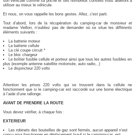
son véhicule comme sa poche et ses nombreux conseils vous aideront à
utiliser au mieux le véhicule.
Et nous, on vous rappelle les bons gestes. Allez, c'est parti.
Tout d’abord, lors de la récupération du camping-car de monsieur et
madame Veillon, n’oubliez pas de demander où se situe les différents
éléments suivants :
La batterie moteur
La batterie cellule
La clé coupe circuit *
Le bloc chargeur
Le boîtier fusible cellule et porteur ainsi que tous les autres fusibles en
plus (exemple antenne satellite motorisée, auto radio,..)
Le disjoncteur 220 volts
Attention les prises 220 volts qui se trouvent dans la cellule ne
fonctionnent que si le camping-car est raccordé sur une borne électrique
à l’aide d’une rallonge.
AVANT DE PRENDRE LA ROUTE
Vous devez vérifier, à chaque fois :
EXTERIEUR
Les robinets des bouteilles de gaz sont fermés, aucun appareil n’est
conçu pour fonctionner en déplacement (sauf si le camping-car est