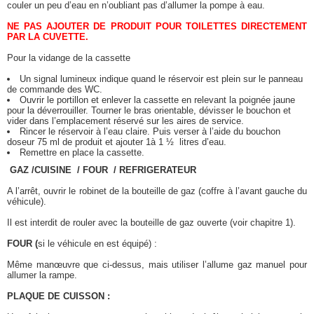
couler un peu d’eau en n’oubliant pas d’allumer la pompe à eau.
NE PAS AJOUTER DE PRODUIT POUR TOILETTES DIRECTEMENT
PAR LA CUVETTE.
Pour la vidange de la cassette
Un signal lumineux indique quand le réservoir est plein sur le panneau
de commande des WC.
Ouvrir le portillon et enlever la cassette en relevant la poignée jaune
pour la déverrouiller. Tourner le bras orientable, dévisser le bouchon et
vider dans l’emplacement réservé sur les aires de service.
Rincer le réservoir à l’eau claire. Puis verser à l’aide du bouchon
doseur 75 ml de produit et ajouter 1à 1 ½ litres d’eau.
Remettre en place la cassette.
GAZ /CUISINE / FOUR / REFRIGERATEUR
A l’arrêt, ouvrir le robinet de la bouteille de gaz (coffre à l’avant gauche du
véhicule).
Il est interdit de rouler avec la bouteille de gaz ouverte (voir chapitre 1).
FOUR (
si le véhicule en est équipé) :
Même manœuvre que ci-dessus, mais utiliser l’allume gaz manuel pour
allumer la rampe.
PLAQUE DE CUISSON :