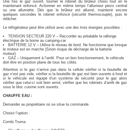
Une fois le gaz ouvert, tourner le robinet du brûleur choisi tout en le
maintenant enfoncé. Actionner en même temps l’allumeur piezo central
ou une allumette. Dès que le brûleur est allumé, maintenir encore
quelques secondes le robinet enfoncé (sécurité thermocouple), puis le
relâcher.
Le réfrigérateur peut être utilisé avec une des trois énergies possibles :
TENSION SECTEUR 220 V – Raccorder au préalable la rallonge
électrique de la borne au camping-car
BATTERIE 12 V – Utilise le réseau de bord. Ne fonctionne que lorsque
le moteur est en marche (Sinon risque de décharge de la batterie
moteur).
GAZ – Uniquement à l’arrêt. Pour un bon fonctionnement, le véhicule
doit être en position plane de tous les côtés.
Attention si le gaz n’arrive pas dans la cellule vérifier si la bouteille de
gaz n’est pas vide, vérifier si la bouteille de gaz est bien ouverte à fond et
si le véhicule est équipé d’un système de sécurité pour le gaz alors
vérifier que celui-ci soit bien armé, vérifier que les robinets d’arrêt de gaz
sous le bloc cuisine sont ouverts.
CHAUFFE EAU :
Demander au propriétaire où se situe la commande.
Choisir l’option :
Combi Truma