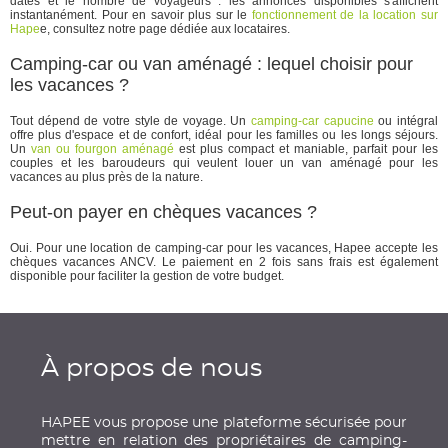
dates et le nombre de voyageurs : les annonces disponibles s'affichent
instantanément. Pour en savoir plus sur le
fonctionnement de la location sur
Hape
e, consultez notre page dédiée aux locataires.
Camping-car ou van aménagé : lequel choisir pour
les vacances ?
Tout dépend de votre style de voyage. Un
camping-car capucine
ou intégral
offre plus d'espace et de confort, idéal pour les familles ou les longs séjours.
Un
van ou fourgon aménagé
est plus compact et maniable, parfait pour les
couples et les baroudeurs qui veulent louer un van aménagé pour les
vacances au plus près de la nature.
Peut-on payer en chèques vacances ?
Oui. Pour une location de camping-car pour les vacances, Hapee accepte les
chèques vacances ANCV. Le paiement en 2 fois sans frais est également
disponible pour faciliter la gestion de votre budget.
À propos de nous
HAPEE vous propose une plateforme sécurisée pour
mettre en relation des propriétaires de camping-