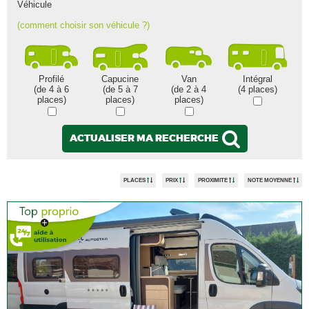
Véhicule
(comment choisir son véhicule ?)
Profilé
Capucine
Van
Intégral
(de 4 à 6
(de 5 à 7
(de 2 à 4
(4 places)
places)
places)
places)
ACTUALISER MA RECHERCHE
PLACES
PRIX
PROXIMITE
NOTE MOYENNE