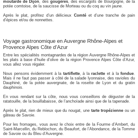
moutarde de Dijon
, des
gougères
, des escargots de Bourgogne, de la
potée comtoise, de la saucisse de Morteau ou du coq au vin jaune.
Après le plat, profitez d’un délicieux
Comté
et d’une tranche de pain
d’épices et/ou de nonnettes.
Voyage gastronomique en Auvergne Rhône-Alpes et
Provence Alpes Côte d’Azur
Entre les spécialités montagnardes de la région Auvergne Rhône-Alpes et
les plats à base d’huile d’olive de la région Provence Alpes Côte d’Azur,
vous allez vous régaler.
Nous pensons évidemment à la
tartiflette
, à la
raclette
et à la
fondue
.
Mais il ne faut pas passer à côté de la salade lyonnaise, des ravioles du
Dauphiné, de la potée auvergnate, de la rosette de Lyon et du gratin
dauphinois.
En vous rendant sur la côte, nous vous conseillons de déguster de la
ratatouille, de la bouillabaisse, de l’anchoïade ainsi que de la tapenade.
Après le plat, rien de mieux que du nougat, une
tarte tropézienne
ou un
gâteau de Savoie.
Pour les fromages, vous avez le choix entre de la Fourme d’Ambert, du
Saint-Marcellin, du Reblochon, du Beaufort, de l’Abondance, de la Tomme
de Savoie ou du Bleu d’Auvergne.