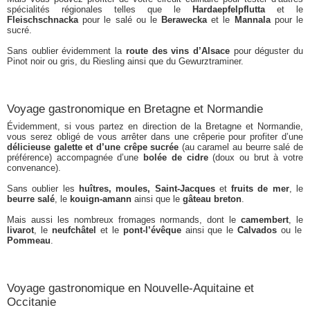
spécialités régionales telles que le
Hardaepfelpflutta
et le
Fleischschnacka
pour le salé ou le
Berawecka
et le
Mannala
pour le
sucré.
Sans oublier évidemment la
route des vins d’Alsace
pour déguster du
Pinot noir ou gris, du Riesling ainsi que du Gewurztraminer.
Voyage gastronomique en Bretagne et Normandie
Évidemment, si vous partez en direction de la Bretagne et Normandie,
vous serez obligé de vous arrêter dans une crêperie pour profiter d’une
délicieuse galette et d’une crêpe sucrée
(au caramel au beurre salé de
préférence) accompagnée d’une
bolée de cidre
(doux ou brut à votre
convenance).
Sans oublier les
huîtres, moules, Saint-Jacques
et
fruits de mer
, le
beurre salé
, le
kouign-amann
ainsi que le
gâteau breton
.
Mais aussi les nombreux fromages normands, dont le
camembert
, le
livarot
, le
neufchâtel
et le
pont-l’évêque
ainsi que le
Calvados
ou le
Pommeau
.
Voyage gastronomique en Nouvelle-Aquitaine et
Occitanie