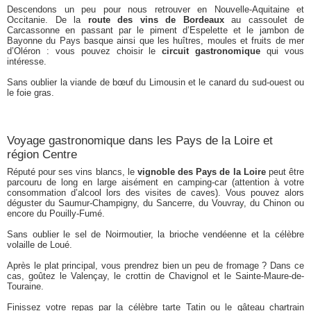
Descendons un peu pour nous retrouver en Nouvelle-Aquitaine et
Occitanie. De la
route des vins de Bordeaux
au cassoulet de
Carcassonne en passant par le piment d’Espelette et le jambon de
Bayonne du Pays basque ainsi que les huîtres, moules et fruits de mer
d’Oléron : vous pouvez choisir le
circuit gastronomique
qui vous
intéresse.
Sans oublier la viande de bœuf du Limousin et le canard du sud-ouest ou
le foie gras.
Voyage gastronomique dans les Pays de la Loire et
région Centre
Réputé pour ses vins blancs, le
vignoble des Pays de la Loire
peut être
parcouru de long en large aisément en camping-car (attention à votre
consommation d’alcool lors des visites de caves). Vous pouvez alors
déguster du Saumur-Champigny, du Sancerre, du Vouvray, du Chinon ou
encore du Pouilly-Fumé.
Sans oublier le sel de Noirmoutier, la brioche vendéenne et la célèbre
volaille de Loué.
Après le plat principal, vous prendrez bien un peu de fromage ? Dans ce
cas, goûtez le Valençay, le crottin de Chavignol et le Sainte-Maure-de-
Touraine.
Finissez votre repas par la célèbre tarte Tatin ou le gâteau chartrain