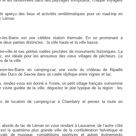
gion et les randonnées dans des paysages somptueux, chaque voyageur
t aperçu des lieux et activités emblématiques pour un road-trip en
ac Léman.
n-les-Bains est une célèbre station thermale. En se promenant à
deux parties distinctes : la ville haute et la ville basse.
tre-ville et ses petites ruelles jonchées de monuments historiques. La
ac, est idéale pour les amoureux des vieux villages de pêcheurs. Le
s de la ville.
non-les-Bains en camping-car, une visite du château de Ripaille
 des Ducs de Savoie dans un cadre idyllique entre vignes et lac.
, rendez-vous est donné à Yvoire, un petit village français surnommé
e visite guidée de la ville, dégustez le plat typique de la région : les
s de location de camping-car à Chambéry et prenez la route en
x abords du lac de Léman en vous rendant à Lausanne, de l’autre côté
est la quatrième plus grande ville de la confédération helvétique et
ivals de musique, compétitions sportives et autres événements