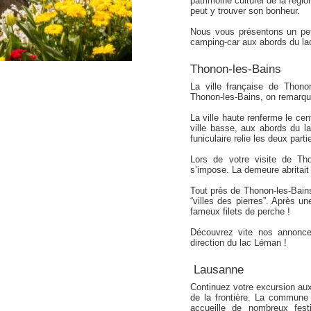
patrimoine culturel de la ré
peut y trouver son bonheur.
Nous vous présentons un peti
camping-car aux abords du l
Thonon-les-Bains
La ville française de Thono
Thonon-les-Bains, on remarque 
La ville haute renferme le cen
ville basse, aux abords du l
funiculaire relie les deux partie
Lors de votre visite de Tho
s’impose. La demeure abritait
Tout près de Thonon-les-Bains
“villes des pierres”. Après un
fameux filets de perche !
Découvrez vite nos annonce
direction du lac Léman !
Lausanne
Continuez votre excursion au
de la frontière. La commune 
accueille de nombreux fest