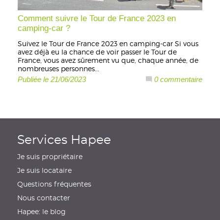
Comment suivre le Tour de France 2023 en
camping-car ?
Suivez le Tour de France 2023 en camping-car Si vous
avez déjà eu la chance de voir passer le Tour de
France, vous avez sûrement vu que, chaque année, de
nombreuses personnes...
Publiée le 21/06/2023
0 commentaire
Services Hapee
Je suis propriétaire
Je suis locataire
Questions fréquentes
Nous contacter
Hapee: le blog