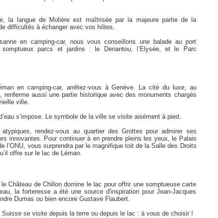
e, la langue de Molière est maîtrisée par la majeure partie de la
de difficultés à échanger avec vos hôtes.
sanne en camping-car, nous vous conseillons une balade au port
 somptueux parcs et jardins : le Denantou, l’Elysée, et le Parc
Léman en camping-car, arrêtez-vous à Genève. La cité du luxe, au
 renferme aussi une partie historique avec des monuments chargés
eille ville.
’eau s’impose. Le symbole de la ville se visite aisément à pied.
atypiques, rendez-vous au quartier des Grottes pour admirer ses
s innovantes. Pour continuer à en prendre pleins les yeux, le Palais
e l’ONU, vous surprendra par le magnifique toit de la Salle des Droits
il offre sur le lac de Léman.
le Château de Chillon domine le lac pour offrir une somptueuse carte
au, la forteresse a été une source d'inspiration pour Jean-Jacques
ndre Dumas ou bien encore Gustave Flaubert.
Suisse se visite depuis la terre ou depuis le lac : à vous de choisir !