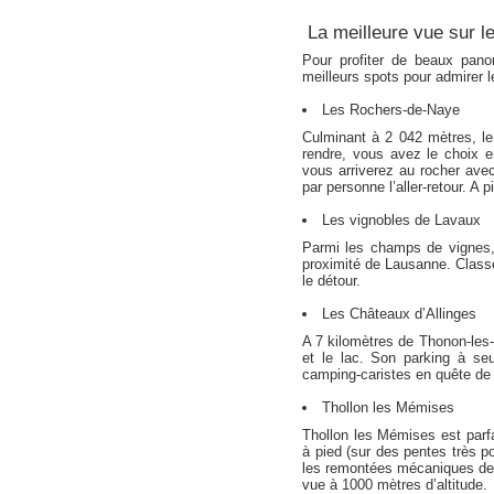
La meilleure vue sur 
Pour profiter de beaux pano
meilleurs spots pour admirer le
Les Rochers-de-Naye
Culminant à 2 042 mètres, le 
rendre, vous avez le choix e
vous arriverez au rocher avec
par personne l’aller-retour. 
Les vignobles de Lavaux
Parmi les champs de vignes,
proximité de Lausanne. Class
le détour.
Les Châteaux d’Allinges
A 7 kilomètres de Thonon-les-B
et le lac. Son parking à se
camping-caristes en quête d
Thollon les Mémises
Thollon les Mémises est parf
à pied (sur des pentes très p
les remontées mécaniques de la
vue à 1000 mètres d’altitude.