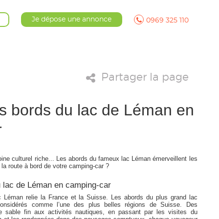
Je dépose une annonce
0969 325 110
Partager la page
es bords du lac de Léman en
r
ne culturel riche... Les abords du fameux lac Léman émerveillent les
 la route à bord de votre camping-car ?
u lac de Léman en camping-car
c Léman relie la France et la Suisse. Les abords du plus grand lac
considérés comme l’une des plus belles régions de Suisse. Des
 sable fin aux activités nautiques, en passant par les visites du