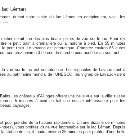
le lac Léman
ramas durant votre visite du lac Léman en camping-car, voici les
 lac :
rocher serait l’un des plus beaux points de vue sur le lac. Pour s’y
ntre le petit train à crémaillère ou la marche à pied. En 55 minutes
 le petit train. Le voyage est pittoresque. Comptez environ 65 euros
A pied, comptez environ 3 heures de marche pour accéder au sommet.
 la vue sur le lac est somptueuse. Les vignobles de Lavaux sont à
ées au patrimoine mondial de l’UNESCO, les vignes de Lavaux valent
ains, les châteaux d’Allinges offrent une belle vue sur la ville suisse
ulement 5 minutes à pied en fait une escale intéressante pour les
e beaux paysages.
ait pour prendre de la hauteur rapidement. En une dizaine de minutes
ointues), vous profitez d'une vue imprenable sur le lac Léman. Depuis
 station de ski, il faudra environ 35 minutes pour profiter d’une belle