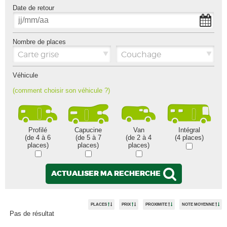
Date de retour
Nombre de places
Carte grise
Couchage
Véhicule
(comment choisir son véhicule ?)
Profilé
Capucine
Van
Intégral
(de 4 à 6
(de 5 à 7
(de 2 à 4
(4 places)
places)
places)
places)
ACTUALISER MA RECHERCHE
PLACES
PRIX
PROXIMITE
NOTE MOYENNE
Pas de résultat