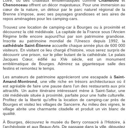
Loire, où des châteaux emblématiques comme
Chambord
et
Chenonceau
offrent un décor majestueux. Pour une immersion au
cœur de la nature, un détour par le parc naturel régional de la
Brenne s’impose, avec ses paysages grandioses et ses aires de
repos aménagées pour les camping-cars.
Trouvez une location de camping-car à Bourges ou à proximité et
découvrez la cité médiévale. La capitale de la France sous l’Ancien
Régime brille encore aujourd’hui par son patrimoine grandiose.
Inscrite au patrimoine mondial de l’Unesco depuis 1992, la
cathédrale Saint-Étienne
accueille chaque année plus de 600 000
visiteurs. En visitant ce lieu chargé d’histoire, vous serez surpris de
découvrir une prison, sur le pilier butant de la cathédrale. Le palais
Jacques Cœur, édifié au XVe siècle, est un monument
emblématique de Bourges. Admirez sa gigantesque salle des
festins et remontez le temps.
Les amateurs de patrimoine apprécieront une escapade à
Saint-
Amand-Montrond
, une ville riche en trésors architecturaux où il
est agréable de faire une pause dans l’un des restaurants aux prix
attractifs. Un autre itinéraire intéressant mène à Saint-Satur, une
cité médiévale située à proximité, parfaite pour une halte culturelle.
Profitez de la liberté qu’offre la location de camping-car près de
Bourges et visitez les villages de Sancerre. Au milieu des vignes, le
village abrite une charmante citadelle et produit un vin blanc de
qualité.
À Bourges, découvrez le musée du Berry consacré à l’Histoire, à
l’archéologie et aux Beaux-Arts. De passage dans la ville, dégustez