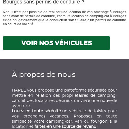
Bourges sans permis de conduire ?
Non, il n'est pas possible de réaliser une location de van aménagé à Bourges
sans avoir de permis de conduire, car toute location de camping-car à Bourges
exige obligatoirement que le conducteur soit titulaire d'un permis de conduire
en cours de validité.
VOIR NOS VÉHICULES
À propos de nous
HAPEE vous propose une plateforme sécurisée pour
mettre en relation des propriétaires de camping-
cars et des locataires désireux de vivre une nouvelle
aventure.
Louez en toute sérénité
un véhicule de loisirs pour
vos prochaines vacances. Proposez en toute
simplicité votre camping-car, van ou fourgon à la
location et
faites-en une source de revenu
!