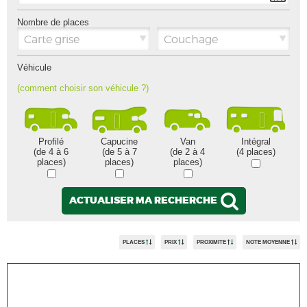
Nombre de places
Carte grise
Couchage
Véhicule
(comment choisir son véhicule ?)
Profilé
Capucine
Van
Intégral
(de 4 à 6
(de 5 à 7
(de 2 à 4
(4 places)
places)
places)
places)
ACTUALISER MA RECHERCHE
PLACES
PRIX
PROXIMITE
NOTE MOYENNE