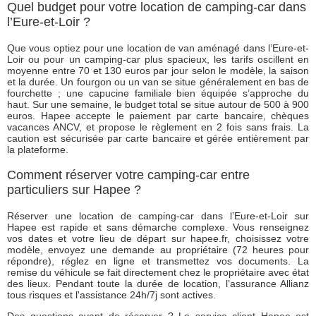
Quel budget pour votre location de camping-car dans
l’Eure-et-Loir ?
Que vous optiez pour une location de van aménagé dans l’Eure-et-
Loir ou pour un camping-car plus spacieux, les tarifs oscillent en
moyenne entre 70 et 130 euros par jour selon le modèle, la saison
et la durée. Un fourgon ou un van se situe généralement en bas de
fourchette ; une capucine familiale bien équipée s’approche du
haut. Sur une semaine, le budget total se situe autour de 500 à 900
euros. Hapee accepte le paiement par carte bancaire, chèques
vacances ANCV, et propose le règlement en 2 fois sans frais. La
caution est sécurisée par carte bancaire et gérée entièrement par
la plateforme.
Comment réserver votre camping-car entre
particuliers sur Hapee ?
Réserver une location de camping-car dans l’Eure-et-Loir sur
Hapee est rapide et sans démarche complexe. Vous renseignez
vos dates et votre lieu de départ sur hapee.fr, choisissez votre
modèle, envoyez une demande au propriétaire (72 heures pour
répondre), réglez en ligne et transmettez vos documents. La
remise du véhicule se fait directement chez le propriétaire avec état
des lieux. Pendant toute la durée de location, l’assurance Allianz
tous risques et l'assistance 24h/7j sont actives.
Des questions avant de réserver ? Le service client Hapee est