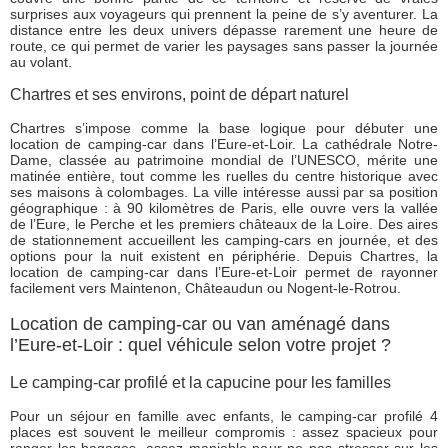
surprises aux voyageurs qui prennent la peine de s’y aventurer. La
distance entre les deux univers dépasse rarement une heure de
route, ce qui permet de varier les paysages sans passer la journée
au volant.
Chartres et ses environs, point de départ naturel
Chartres s’impose comme la base logique pour débuter une
location de camping-car dans l’Eure-et-Loir. La cathédrale Notre-
Dame, classée au patrimoine mondial de l’UNESCO, mérite une
matinée entière, tout comme les ruelles du centre historique avec
ses maisons à colombages. La ville intéresse aussi par sa position
géographique : à 90 kilomètres de Paris, elle ouvre vers la vallée
de l’Eure, le Perche et les premiers châteaux de la Loire. Des aires
de stationnement accueillent les camping-cars en journée, et des
options pour la nuit existent en périphérie. Depuis Chartres, la
location de camping-car dans l’Eure-et-Loir permet de rayonner
facilement vers Maintenon, Châteaudun ou Nogent-le-Rotrou.
Location de camping-car ou van aménagé dans
l’Eure-et-Loir : quel véhicule selon votre projet ?
Le camping-car profilé et la capucine pour les familles
Pour un séjour en famille avec enfants, le camping-car profilé 4
places est souvent le meilleur compromis : assez spacieux pour
ranger les bagages, assez maniable pour ne pas stresser sur les