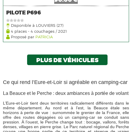
PILOTE P696
Disponible à LOUVIERS (27)
4 places - 4 couchages / 2021
Proposé par
PATRICIA
PLUS DE VÉHICULES
Ce qui rend l’Eure-et-Loir si agréable en camping-car
La Beauce et le Perche : deux ambiances à portée de volant
L’Eure-et-Loir tient deux territoires radicalement différents dans le
même département. Au nord et à l’est, la Beauce étale ses
horizons à perte de vue : surnommée le grenier de la France, elle
offre des routes dégagées où un camping-car se conduit sans
pression. À l’ouest, le Perche change tout : bocage, vallons, forêts
denses, villages en pierre grise. Le Parc naturel régional du Perche
couvre une bonne partie de ce territoire et réserve de vraies