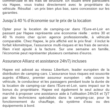
commerciale et les frais de structure. En louant entre particuliers
via Hapee, vous traitez directement avec le propriétaire du
véhicule. Résultat : un prix bien plus bas, sans concession sur les
garanties.
Jusqu’à 40 % d’économie sur le prix de la location
Opter pour la location de camping-car dans l’Eure-et-Loir en
passant par Hapee représente une économie réelle : entre 30 et
40 % moins cher qu’en agence professionnelle, à véhicule
comparable. Chez Hapee, le prix affiché est le prix final : il inclut le
forfait kilométrique, l’assurance multi-risques et les frais de service.
Rien n’est ajouté à la facture. Sur une semaine en famille,
l’économie peut représenter plusieurs centaines d’euros.
Assurance Allianz et assistance 24h/7j incluses
Hapee est adossé au réseau Libertium, leader européen de la
distribution de camping-cars. L’assurance tous risques est souscrite
auprès d’Allianz, premier assureur européen : elle couvre le
véhicule, le conducteur et les passagers pendant toute la durée de
la location de camping-car dans l’Eure-et-Loir, sans impact sur le
bonus du propriétaire. Hapee est également le seul acteur du
marché à proposer une assistance aide à l’utilisation 24h/24 et 7j/7
par des techniciens spécialisés dans le camping-car, pour le
fonctionnement du chauffage, du système d’eau ou des
équipements à bord.