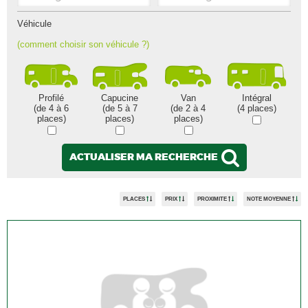
Véhicule
(comment choisir son véhicule ?)
Profilé
Capucine
Van
Intégral
(de 4 à 6
(de 5 à 7
(de 2 à 4
(4 places)
places)
places)
places)
ACTUALISER MA RECHERCHE
PLACES
PRIX
PROXIMITE
NOTE MOYENNE