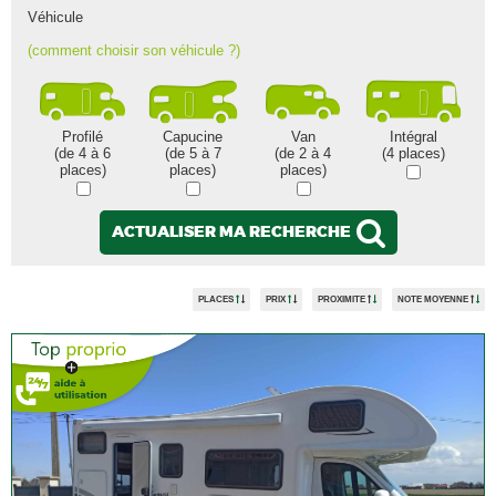
Véhicule
(comment choisir son véhicule ?)
Profilé
Capucine
Van
Intégral
(de 4 à 6
(de 5 à 7
(de 2 à 4
(4 places)
places)
places)
places)
ACTUALISER MA RECHERCHE
PLACES
PRIX
PROXIMITE
NOTE MOYENNE