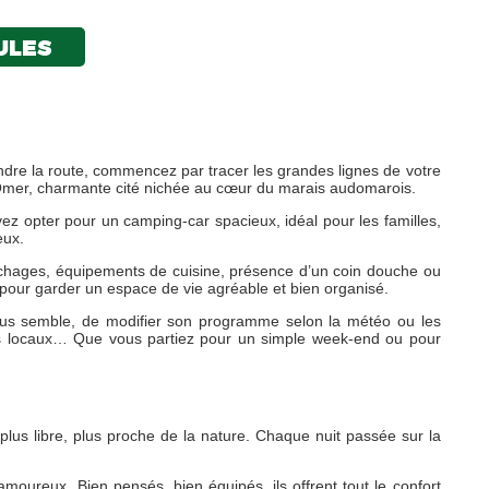
ULES
endre la route, commencez par tracer les grandes lignes de votre
-Omer, charmante cité nichée au cœur du marais audomarois.
ez opter pour un camping-car spacieux, idéal pour les familles,
eux.
couchages, équipements de cuisine, présence d’un coin douche ou
 pour garder un espace de vie agréable et bien organisé.
on vous semble, de modifier son programme selon la météo ou les
chés locaux… Que vous partiez pour un simple week-end ou pour
plus libre, plus proche de la nature. Chaque nuit passée sur la
amoureux. Bien pensés, bien équipés, ils offrent tout le confort