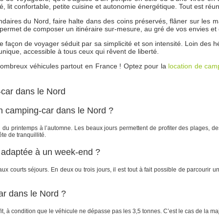
 lit confortable, petite cuisine et autonomie énergétique. Tout est réun
condaires du Nord, faire halte dans des coins préservés, flâner sur les
permet de composer un itinéraire sur-mesure, au gré de vos envies et
façon de voyager séduit par sa simplicité et son intensité. Loin des 
ique, accessible à tous ceux qui rêvent de liberté.
nombreux véhicules partout en France ! Optez pour la
location de cam
-car dans le Nord
’un camping-car dans le Nord ?
 du printemps à l’automne. Les beaux jours permettent de profiter des plages, de
e de tranquillité.
e adaptée à un week-end ?
 courts séjours. En deux ou trois jours, il est tout à fait possible de parcourir un 
ar dans le Nord ?
t, à condition que le véhicule ne dépasse pas les 3,5 tonnes. C’est le cas de la ma