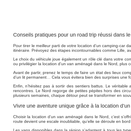
Conseils pratiques pour un road trip réussi dans l
Pour tirer le meilleur parti de votre location d’un camping-car
itinéraire. Prévoyez des étapes incontournables comme Lille,
Le choix du véhicule joue également un rôle clé dans votre con
ou privilégier la location d’un van aménagé dans le Nord, plus 
Avant de partir, prenez le temps de faire un état des lieux co
d’un lit permanent… Cela vous évitera bien des surprises une f
Enfin, n’hésitez pas à sortir des sentiers battus. Le véritabl
rencontres. Le Nord regorge de petites pépites hors des circ
plusieurs semaines, chaque détour peut se transformer en souve
Vivre une aventure unique grâce à la location d’
Choisir la location d’un van aménagé dans le Nord, c’est s’off
route devient une escale inoubliable, qu’elle se déroule en bor
Les vans disponibles dans la région s’adaptent à tous les types