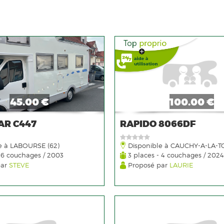
45.00 €
100.00 €
AR C447
RAPIDO 8066DF
e à LABOURSE (62)
Disponible à CAUCHY-A-LA-T
 6 couchages / 2003
3 places - 4 couchages / 2024
par
STEVE
Proposé par
LAURIE