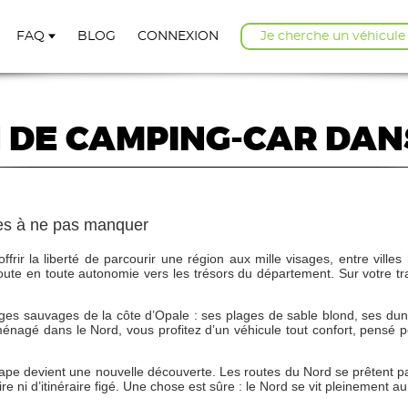
FAQ
BLOG
CONNEXION
Je cherche un véhicule
 DE CAMPING-CAR DAN
ires à ne pas manquer
rir la liberté de parcourir une région aux mille visages, entre villes h
a route en toute autonomie vers les trésors du département. Sur votre t
ges sauvages de la côte d’Opale : ses plages de sable blond, ses dune
nagé dans le Nord, vous profitez d’un véhicule tout confort, pensé pour 
pe devient une nouvelle découverte. Les routes du Nord se prêtent parf
re ni d’itinéraire figé. Une chose est sûre : le Nord se vit pleinement au