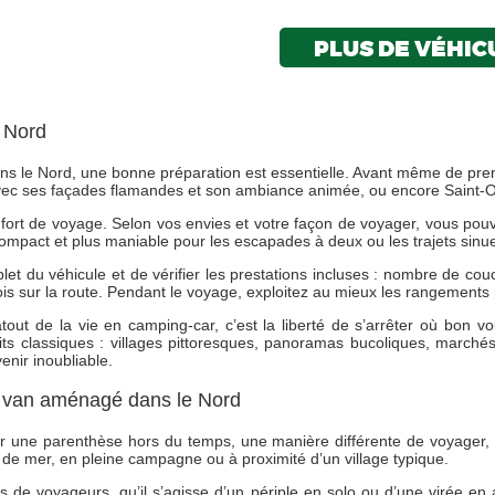
PLUS DE VÉHIC
e Nord
 dans le Nord, une bonne préparation est essentielle. Avant même de pr
 avec ses façades flamandes et son ambiance animée, ou encore Saint
fort de voyage. Selon vos envies et votre façon de voyager, vous pouv
compact et plus maniable pour les escapades à deux ou les trajets sinu
mplet du véhicule et de vérifier les prestations incluses : nombre de 
ois sur la route. Pendant le voyage, exploitez au mieux les rangements
e atout de la vie en camping-car, c’est la liberté de s’arrêter où b
uits classiques : villages pittoresques, panoramas bucoliques, mar
nir inoubliable.
un van aménagé dans le Nord
rir une parenthèse hors du temps, une manière différente de voyager, 
d de mer, en pleine campagne ou à proximité d’un village typique.
 de voyageurs, qu’il s’agisse d’un périple en solo ou d’une virée en 