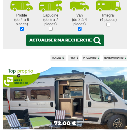
Profilé
Capucine
Van
Intégral
(de 4 à 6
(de 5 à 7
(de 2 à 4
(4 places)
places)
places)
places)
ACTUALISER MA RECHERCHE
PLACES
PRIX
PROXIMITE
NOTE MOYENNE
72.00 €