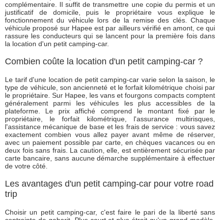
complémentaire. Il suffit de transmettre une copie du permis et un
justificatif de domicile, puis le propriétaire vous explique le
fonctionnement du véhicule lors de la remise des clés. Chaque
véhicule proposé sur Hapee est par ailleurs vérifié en amont, ce qui
rassure les conducteurs qui se lancent pour la première fois dans
la location d'un petit camping-car.
Combien coûte la location d'un petit camping-car ?
Le tarif d'une location de petit camping-car varie selon la saison, le
type de véhicule, son ancienneté et le forfait kilométrique choisi par
le propriétaire. Sur Hapee, les vans et fourgons compacts comptent
généralement parmi les véhicules les plus accessibles de la
plateforme. Le prix affiché comprend le montant fixé par le
propriétaire, le forfait kilométrique, l'assurance multirisques,
l'assistance mécanique de base et les frais de service : vous savez
exactement combien vous allez payer avant même de réserver,
avec un paiement possible par carte, en chèques vacances ou en
deux fois sans frais. La caution, elle, est entièrement sécurisée par
carte bancaire, sans aucune démarche supplémentaire à effectuer
de votre côté.
Les avantages d'un petit camping-car pour votre road
trip
Choisir un petit camping-car, c'est faire le pari de la liberté sans
contrainte de gabarit. Plus court et plus étroit qu'un grand modèle,