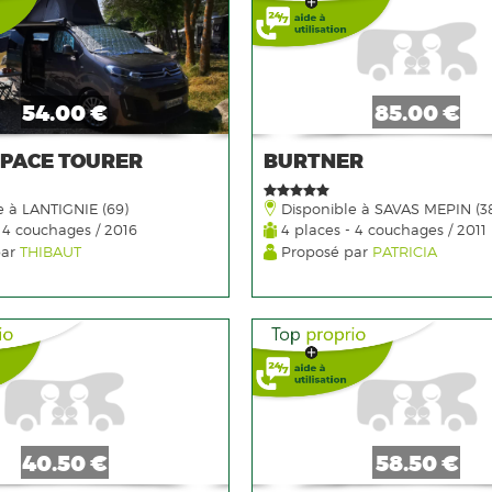
54.00 €
85.00 €
SPACE TOURER
BURTNER
 à LANTIGNIE (69)
Disponible à SAVAS MEPIN (3
 4 couchages / 2016
4 places - 4 couchages / 2011
par
THIBAUT
Proposé par
PATRICIA
40.50 €
58.50 €