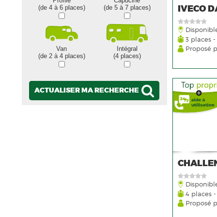
Profilé
Capucine
IVECO D
(de 4 à 6 places)
(de 5 à 7 places)
Disponibl
3 places -
Proposé 
Van
Intégral
(de 2 à 4 places)
(4 places)
ACTUALISER MA RECHERCHE
CHALLEN
Disponibl
4 places -
Proposé 