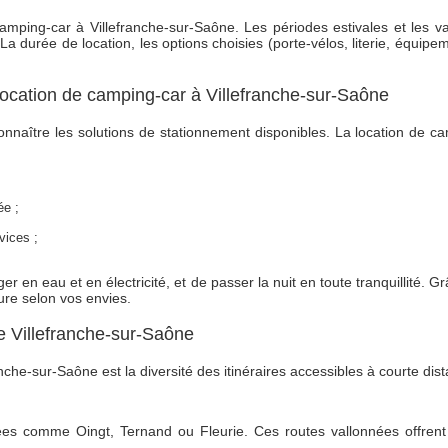
amping-car à Villefranche-sur-Saône. Les périodes estivales et les va
a durée de location, les options choisies (porte-vélos, literie, équip
 location de camping-car à Villefranche-sur-Saône
 connaître les solutions de stationnement disponibles. La location de
ée ;
vices ;
 en eau et en électricité, et de passer la nuit en toute tranquillité. G
ure selon vos envies.
e Villefranche-sur-Saône
nche-sur-Saône est la diversité des itinéraires accessibles à courte dis
rées comme Oingt, Ternand ou Fleurie. Ces routes vallonnées offrent