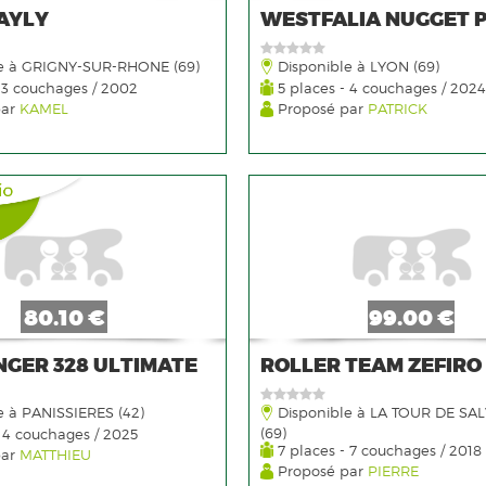
AYLY
WESTFALIA NUGGET 
e à GRIGNY-SUR-RHONE (69)
Disponible à LYON (69)
 3 couchages / 2002
5 places - 4 couchages / 2024
par
KAMEL
Proposé par
PATRICK
80.10 €
99.00 €
GER 328 ULTIMATE
ROLLER TEAM ZEFIRO 
e à PANISSIERES (42)
Disponible à LA TOUR DE SA
(69)
 4 couchages / 2025
7 places - 7 couchages / 2018
par
MATTHIEU
Proposé par
PIERRE