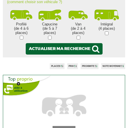
(comment choisir son véhicule ?)
Profilé
Capucine
Van
Intégral
(de 4 à 6
(de 5 à 7
(de 2 à 4
(4 places)
places)
places)
places)
ACTUALISER MA RECHERCHE
PLACES
PRIX
PROXIMITE
NOTE MOYENNE