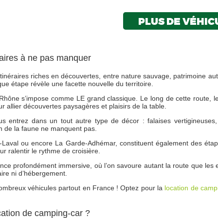
PLUS DE VÉHIC
raires à ne pas manquer
itinéraires riches en découvertes, entre nature sauvage, patrimoine a
ue étape révèle une facette nouvelle du territoire.
u Rhône s’impose comme LE grand classique. Le long de cette route, le
r allier découvertes paysagères et plaisirs de la table.
 entrez dans un tout autre type de décor : falaises vertigineuses, r
on de la faune ne manquent pas.
Laval ou encore La Garde-Adhémar, constituent également des étape
r ralentir le rythme de croisière.
rience profondément immersive, où l’on savoure autant la route que le
aire ni d’hébergement.
nombreux véhicules partout en France ! Optez pour la
location de camp
cation de camping-car ?