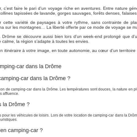
c’est faire le pari d’un voyage riche en aventures. Entre nature géné
 collines tapissées de lavande, gorges sauvages, forêts denses, falaise
r cette variété de paysages à votre rythme, sans contrainte de pl
ma sur les montagnes… La liberté offerte par ce mode de voyage se mari
la Drôme se découvre aussi bien lors d’un week-end prolongé que d’
calme, la région s’adapte à toutes les envies.
 itinéraire à votre image, en toute autonomie, au cœur d’un territoi
camping-car dans la Drôme
 camping-car dans la Drôme ?
ion de camping-car dans la Drôme. Les températures sont douces, la nature en ple
s affluence.
s la Drôme ?
r les véhicules de loisirs. Lors de votre location de camping-car dans la Drôme
uristiques.
 en camping-car ?