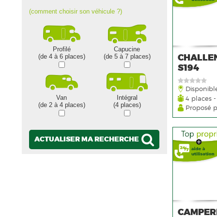
(comment choisir son véhicule ?)
Profilé
Capucine
CHALLEN
(de 4 à 6 places)
(de 5 à 7 places)
S194
Disponibl
Van
Intégral
4 places -
(de 2 à 4 places)
(4 places)
Proposé 
ACTUALISER MA RECHERCHE
CAMPERE