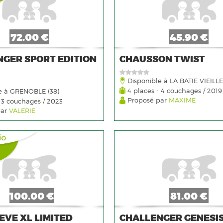
72.00 €
45.90 €
GER SPORT EDITION
CHAUSSON TWIST
Disponible à LA BATIE VIEILLE
4 places - 4 couchages / 2019
e à GRENOBLE (38)
Proposé par
MAXIME
 3 couchages / 2023
par
VALERIE
100.00 €
81.00 €
VE XL LIMITED
CHALLENGER GENESI