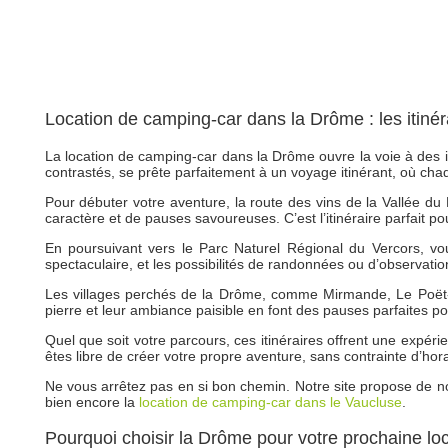
Location de camping-car dans la Drôme : les itiné
La location de camping-car dans la Drôme ouvre la voie à des 
contrastés, se prête parfaitement à un voyage itinérant, où chaq
Pour débuter votre aventure, la route des vins de la Vallée d
caractère et de pauses savoureuses. C’est l’itinéraire parfait pou
En poursuivant vers le Parc Naturel Régional du Vercors, vous
spectaculaire, et les possibilités de randonnées ou d’observati
Les villages perchés de la Drôme, comme Mirmande, Le Poët-
pierre et leur ambiance paisible en font des pauses parfaites pou
Quel que soit votre parcours, ces itinéraires offrent une expé
êtes libre de créer votre propre aventure, sans contrainte d’hor
Ne vous arrêtez pas en si bon chemin. Notre site propose de 
bien encore la
location de camping-car dans le Vaucluse
.
Pourquoi choisir la Drôme pour votre prochaine lo