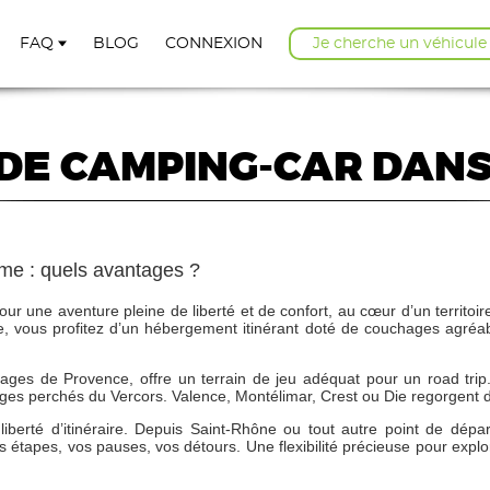
FAQ
BLOG
CONNEXION
Je cherche un véhicule
DE CAMPING-CAR DAN
ôme : quels avantages ?
our une aventure pleine de liberté et de confort, au cœur d’un territo
, vous profitez d’un hébergement itinérant doté de couchages agréa
sages de Provence, offre un terrain de jeu adéquat pour un road tri
llages perchés du Vercors. Valence, Montélimar, Crest ou Die regorgent
e liberté d’itinéraire. Depuis Saint-Rhône ou tout autre point de d
s étapes, vos pauses, vos détours. Une flexibilité précieuse pour explor