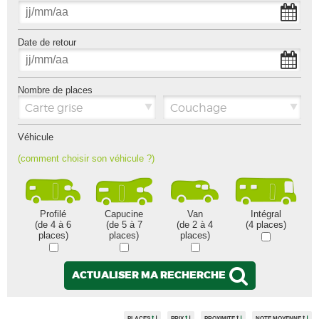
Date de retour
Nombre de places
Carte grise
Couchage
Véhicule
(comment choisir son véhicule ?)
Profilé
Capucine
Van
Intégral
(de 4 à 6
(de 5 à 7
(de 2 à 4
(4 places)
places)
places)
places)
ACTUALISER MA RECHERCHE
PLACES
PRIX
PROXIMITE
NOTE MOYENNE