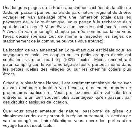
Des longues plages de la Baule aux criques cachées de la côte de
Jade, en passant par les marais du parc naturel régional de Brière,
voyager en van aménagé offre une immersion totale dans les
paysages de la Loire-Atlantique. Vous partez à la recherche d’un
spot de surf discret ? Vous rêvez d’un lever de soleil face à l’océan
? Avec un van aménagé, chaque journée commence là où vous
l’avez décidé (pensez tout de même à respecter les règles de
stationnement de la commune ou vous vous trouvez).
La location de van aménagé en Loire-Atlantique est idéale pour les
voyageurs en solo, les couples ou les petits groupes d’amis qui
souhaitent vivre un road trip 100% flexible. Moins encombrant
qu’un camping-car, le van aménagé se faufile partout, même dans
les petites ruelles des villages ou sur les chemins côtiers plus
étroits.
Grâce à la plateforme Hapee, il est extrêmement simple de trouver
un van aménagé adapté à vos besoins, directement auprès de
propriétaires particuliers. Vous profitez ainsi d’un véhicule bien
entretenu, à un tarif souvent plus avantageux qu’en passant par
des circuits classiques de location.
Que vous soyez amateur de nature, passionné de glisse ou
simplement curieux de parcourir la région autrement, la location de
van aménagé en Loire-Atlantique vous ouvre les portes d’un
voyage libre et inoubliable.