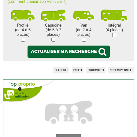
(comment choisir son véhicule ?)
Profilé
Capucine
Van
Intégral
(de 4 à 6
(de 5 à 7
(de 2 à 4
(4 places)
places)
places)
places)
ACTUALISER MA RECHERCHE
PLACES
PRIX
PROXIMITE
NOTE MOYENNE