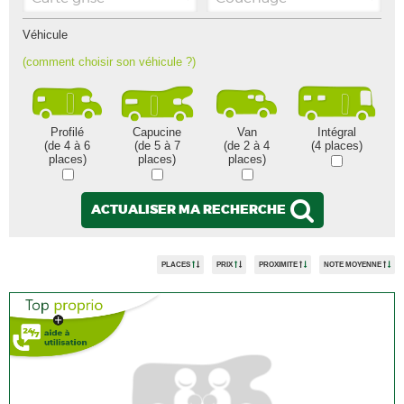
Véhicule
(comment choisir son véhicule ?)
Profilé
Capucine
Van
Intégral
(de 4 à 6
(de 5 à 7
(de 2 à 4
(4 places)
places)
places)
places)
ACTUALISER MA RECHERCHE
PLACES
PRIX
PROXIMITE
NOTE MOYENNE