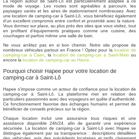
La région autour de Saint-Lô est particulièrement adaptée à ce
mode de voyage. Les routes sont agréables à parcourir, les
paysages variés et les aires de stationnement nombreuses. Avec
une location de camping-car à Saint-Lô, vous bénéficiez également
d’un excellent compromis entre confort et proximité avec la nature.
Vous dormez sur place, au plus près des sites que vous visitez, tout
en profitant d’équipements pratiques comme une cuisine, des
couchages et parfois même une salle de bain.
Ne vous arrêtez pas en si bon chemin. Notre site propose de
nombreux véhicules partout en France ! Optez pour la
location de
camping-car à Caen
, la
location de camping-car à Saint-Malo
ou
encore la
location de camping-car au Havre
.
Pourquoi choisir Hapee pour votre location de
camping-car à Saint-Lô
Hapee s’impose comme un acteur de confiance pour la location de
camping-car à Saint-Lô. La plateforme met en relation des
particuliers passionnés avec des voyageurs en quête d’authenticité.
Ce fonctionnement favorise des échanges humains et permet de
bénéficier de conseils précieux sur la région.
Chaque location inclut une assurance tous risques et une
assistance disponible 24h/24, afin de garantir une expérience
sécurisée. La location de camping-car à Saint-Lô avec Hapee se
distingue également par sa transparence : descriptions détaillées
des véhicules, avis des précédents locataires et tarifs clairement