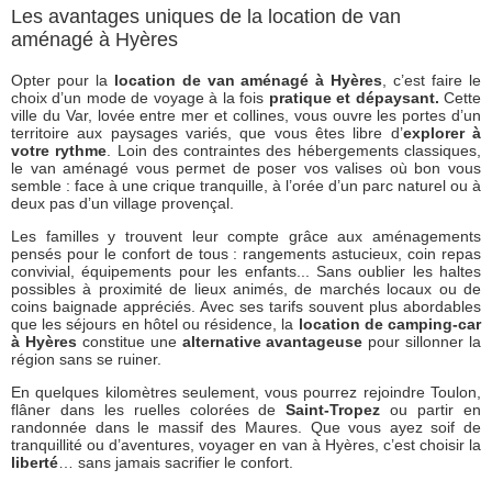
Les avantages uniques de la location de van
aménagé à Hyères
Opter pour la
location de van aménagé à Hyères
, c’est faire le
choix d’un mode de voyage à la fois
pratique et dépaysant.
Cette
ville du Var, lovée entre mer et collines, vous ouvre les portes d’un
territoire aux paysages variés, que vous êtes libre d’
explorer à
votre rythme
. Loin des contraintes des hébergements classiques,
le van aménagé vous permet de poser vos valises où bon vous
semble : face à une crique tranquille, à l’orée d’un parc naturel ou à
deux pas d’un village provençal.
Les familles y trouvent leur compte grâce aux aménagements
pensés pour le confort de tous : rangements astucieux, coin repas
convivial, équipements pour les enfants... Sans oublier les haltes
possibles à proximité de lieux animés, de marchés locaux ou de
coins baignade appréciés. Avec ses tarifs souvent plus abordables
que les séjours en hôtel ou résidence, la
location de camping-car
à Hyères
constitue une
alternative avantageuse
pour sillonner la
région sans se ruiner.
En quelques kilomètres seulement, vous pourrez rejoindre Toulon,
flâner dans les ruelles colorées de
Saint-Tropez
ou partir en
randonnée dans le massif des Maures. Que vous ayez soif de
tranquillité ou d’aventures, voyager en van à Hyères, c’est choisir la
liberté
… sans jamais sacrifier le confort.