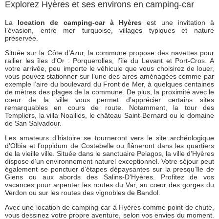
Explorez Hyères et ses environs en camping-car
La
location de camping-car à Hyères
est une invitation à
l’évasion, entre mer turquoise, villages typiques et nature
préservée.
Située sur la Côte d’Azur, la commune propose des navettes pour
rallier les îles d’Or : Porquerolles, l’île du Levant et Port-Cros. A
votre arrivée, peu importe le véhicule que vous choisirez de louer,
vous pouvez stationner sur l’une des aires aménagées comme par
exemple l’aire du boulevard du Front de Mer, à quelques centaines
de mètres des plages de la commune. De plus, la proximité avec le
cœur de la ville vous permet d’apprécier certains sites
remarquables en cours de route. Notamment, la tour des
Templiers, la villa Noailles, le château Saint-Bernard ou le domaine
de San Salvadour.
Les amateurs d’histoire se tourneront vers le site archéologique
d’Olbia et l’oppidum de Costebelle ou flâneront dans les quartiers
de la vieille ville. Située dans le sanctuaire Pelagos, la ville d’Hyères
dispose d’un environnement naturel exceptionnel. Votre séjour peut
également se ponctuer d’étapes dépaysantes sur la presqu’île de
Giens ou aux abords des Salins-D’Hyères. Profitez de vos
vacances pour arpenter les routes du Var, au cœur des gorges du
Verdon ou sur les routes des vignobles de Bandol.
Avec une location de camping-car à Hyères comme point de chute,
vous dessinez votre propre aventure, selon vos envies du moment.