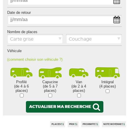
Date de retour
Nombre de places
Carte grise
Couchage
Véhicule
(comment choisir son véhicule ?)
Profilé
Capucine
Van
Intégral
(de 4 à 6
(de 5 à 7
(de 2 à 4
(4 places)
places)
places)
places)
ACTUALISER MA RECHERCHE
PLACES
PRIX
PROXIMITE
NOTE MOYENNE